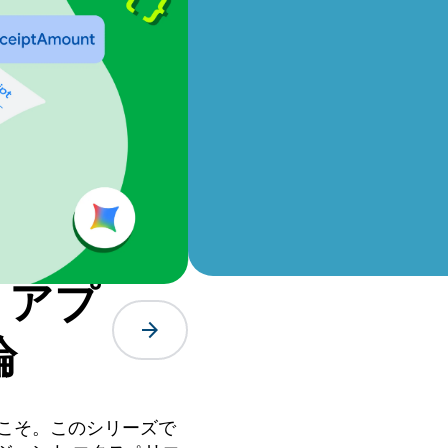
 アプ
arrow_forward
論
うこそ。このシリーズで