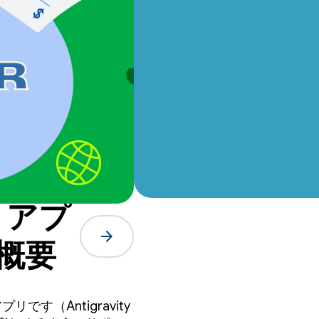
 アプ
arrow_forward
の概要
リです（Antigravity