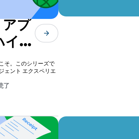
 アプ
arrow_forward
ハイブ
うこそ。このシリーズで
ージェント エクスペリエ
読了