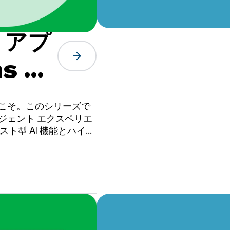
 アプ
arrow_forward
s を
リジェ
うこそ。このシリーズで
ージェント エクスペリエ
ホスト型 AI 機能とハイブ