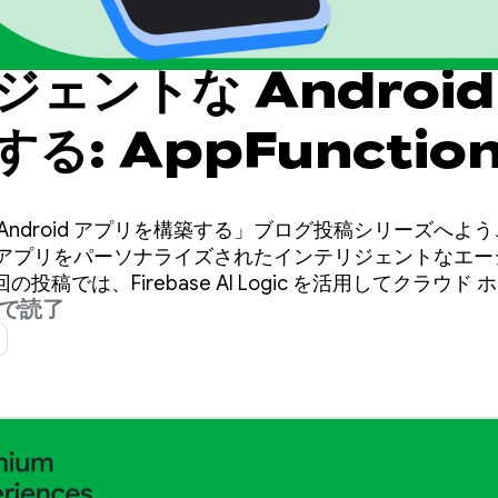
ェントな Android
る: AppFunction
Android のインテ
Android アプリを構築する」ブログ投稿シリーズへよ
ステムに統合する
oid アプリをパーソナライズされたインテリジェントなエ
稿では、Firebase AI Logic を活用してクラウド 
分で読了
築する方法について説明しました。