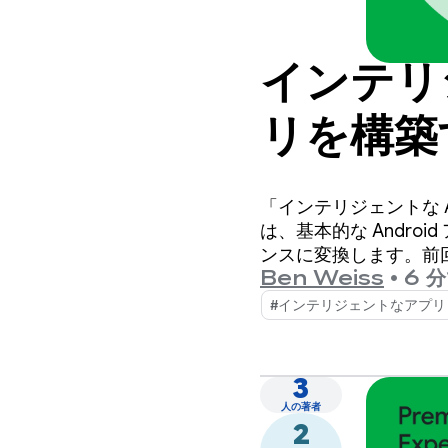
インテリジ
リを構築す
使用して 
「インテリジェントな 
ンス シ
は、基本的な Andr
ンスに変換します。前回の投
Ben Weiss
•
6 
リッド AI 機能を構
#インテリジェントなアプリ
3
人の著者
2