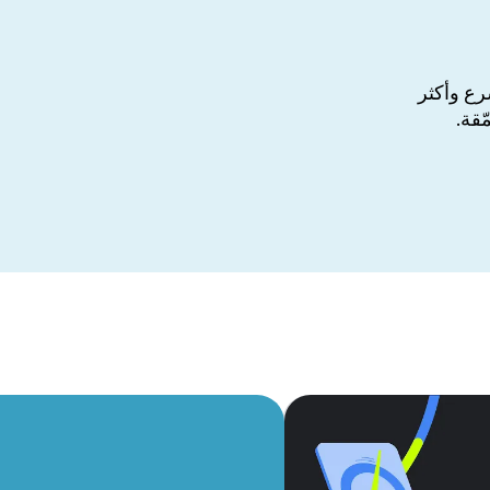
رع وأكثر
ّقة.