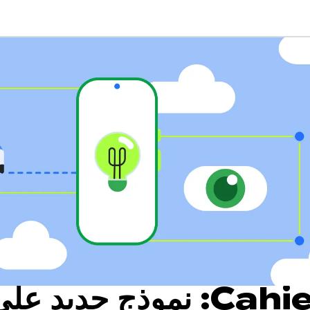
نقدّم لك Cahier: نموذج جديد عل