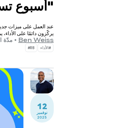
"أسبوع تسل
ndroid"
عند العمل على ميزات جديدة،
يركّزون دائمًا على الأداء
Ben Weiss
•
مدّة القر
‎#R8
12
نوفمبر
2025