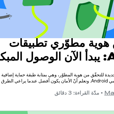
 هوية مطوّري تطبيقات
Android: يبدأ الآن الوصول المبك
وير هذه الميزة استنادًا 
جديدة للتحقّق من هوية المطوّر، وهي بمثابة طبقة حماية إضافية
للحفاظ على أمان مستخدمي Android. ونعلم أنّ الأمان يكون أفضل عندما ير
Ma
•
مدّة القراءة: 3 دقائق