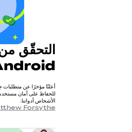
التحقّق من
وسنواصل تط
أعلنّا مؤخرًا عن متطلبات 
ملاحظاتك
الأشخاص أدواتنا.
tthew Forsythe