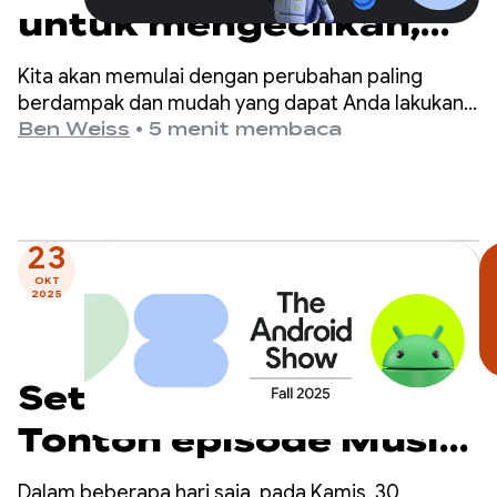
untuk mengecilkan,
mengoptimalkan, dan
Kita akan memulai dengan perubahan paling
mempercepat aplikasi
berdampak dan mudah yang dapat Anda lakukan
untuk meningkatkan performa aplikasi:
Ben Weiss
•
5 menit membaca
Anda
mengaktifkan pengoptimal R8 dalam mode penuh.
23
OKT
2025
Setel pengingat:
Tonton episode Musim
Gugur The Android
Dalam beberapa hari saja, pada Kamis, 30