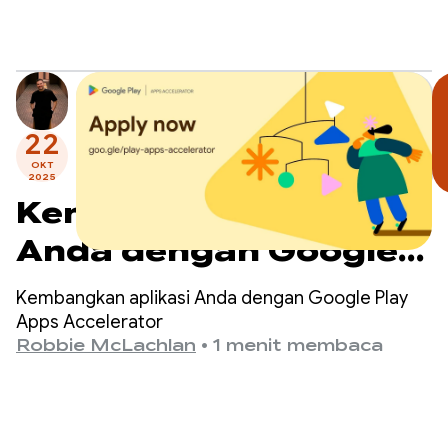
mulai membuat aplikasi dan game yang dibuat
untuk Android XR.
22
OKT
2025
Kembangkan aplikasi
Anda dengan Google
Play Apps Accelerator
Kembangkan aplikasi Anda dengan Google Play
- daftar sekarang
Apps Accelerator
Robbie McLachlan
•
1 menit membaca