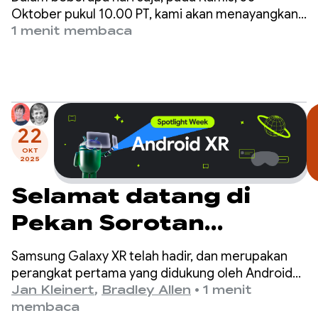
Show pada 30
Oktober pukul 10.00 PT, kami akan menayangkan
episode Musim Gugur The Android Show, di
1 menit membaca
Oktober, live dari
YouTube dan di developer.android.com.
Droidcon London
22
OKT
2025
Selamat datang di
Pekan Sorotan
Android XR!
Samsung Galaxy XR telah hadir, dan merupakan
perangkat pertama yang didukung oleh Android
XR. Sejak kami meluncurkan pratinjau developer
Jan Kleinert
,
Bradley Allen
•
1 menit
platform pada Desember lalu, developer telah
membaca