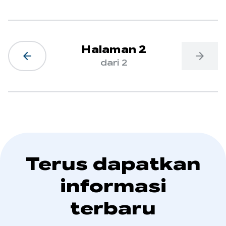
Halaman 2
arrow_back
arrow_forward
dari 2
Terus dapatkan
informasi
terbaru