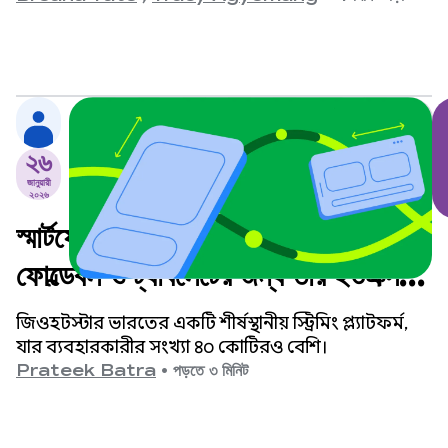
২৬
জানুয়ারী
২০২৬
স্মার্টফোনের বাইরে: কীভাবে জিওহটস্টার
ফোল্ডেবল ও ট্যাবলেটের জন্য তার ইউএক্স
অপ্টিমাইজ করেছে
জিওহটস্টার ভারতের একটি শীর্ষস্থানীয় স্ট্রিমিং প্ল্যাটফর্ম,
যার ব্যবহারকারীর সংখ্যা ৪০ কোটিরও বেশি।
Prateek Batra
•
পড়তে ৩ মিনিট