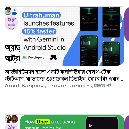
০৮
জানুয়ারী
২০২৬
অ্যান্ড্রয়েড স্টুডিওতে জেমিনির সাহায্যে
আল্ট্রাহিউম্যান ১৫% দ্রুত ফিচার চালু
করে।
আল্ট্রাহিউম্যান হলো একটি কনজিউমার হেলথ-টেক
স্টার্টআপ, যা তাদের ওয়্যারেবল ডিভাইস, যেমন রিং এয়ার
এবং এম১ লাইভ কন্টিনিউয়াস গ্লুকোজ মনিটর (সিজিএম)
Amrit Sanjeev
,
Trevor Johns
•
​​২ মিনিটের পাঠ
থেকে প্রাপ্ত বায়োমেট্রিক ডেটার উপর ভিত্তি করে
ব্যবহারকারীদের দৈনন্দিন সুস্থতা সম্পর্কিত তথ্য প্রদান করে।
১৮