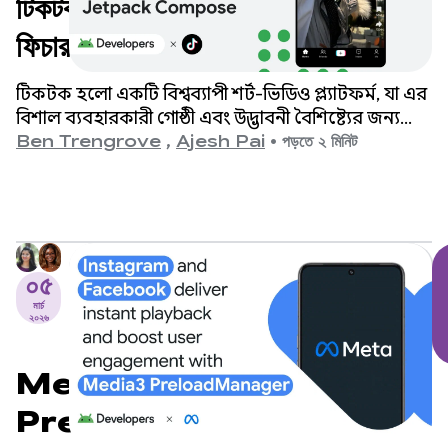
টিকটক জেটপ্যাক কম্পোজের মাধ্যমে নতুন
ফিচারগুলোর জন্য কোডের আকার ৫৮%
কমিয়েছে এবং অ্যাপের পারফরম্যান্স উন্নত
টিকটক হলো একটি বিশ্বব্যাপী শর্ট-ভিডিও প্ল্যাটফর্ম, যা এর
করেছে।
বিশাল ব্যবহারকারী গোষ্ঠী এবং উদ্ভাবনী বৈশিষ্ট্যের জন্য
পরিচিত।
Ben Trengrove
,
Ajesh Pai
•
পড়তে ২ মিনিট
০৫
মার্চ
২০২৬
Media3
PreloadManager-এর