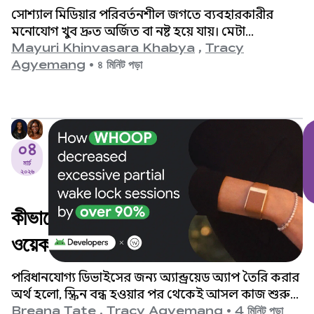
মাধ্যমে Instagram এবং
সোশ্যাল মিডিয়ার পরিবর্তনশীল জগতে ব্যবহারকারীর
Facebook-এ তাৎক্ষণিক প্লেব্যাক
মনোযোগ খুব দ্রুত অর্জিত বা নষ্ট হয়ে যায়। মেটা
অ্যাপগুলো (ফেসবুক এবং ইনস্টাগ্রাম) বিশ্বের অন্যতম
Mayuri Khinvasara Khabya
,
Tracy
পাওয়া যায় এবং ব্যবহারকারীর সম্পৃক্ততা
বৃহত্তম সোশ্যাল প্ল্যাটফর্ম এবং বিশ্বব্যাপী কোটি কোটি
Agyemang
•
৪ মিনিট পড়া
ব্যবহারকারীকে পরিষেবা প্রদান করে।
বৃদ্ধি পায়।
০৪
মার্চ
২০২৬
কীভাবে WHOOP অতিরিক্ত আংশিক
ওয়েক লক সেশন ৯০% এরও বেশি কমিয়ে
দিয়েছে
পরিধানযোগ্য ডিভাইসের জন্য অ্যান্ড্রয়েড অ্যাপ তৈরি করার
অর্থ হলো, স্ক্রিন বন্ধ হওয়ার পর থেকেই আসল কাজ শুরু
হয়।
Breana Tate
,
Tracy Agyemang
•
4 মিনিট পড়া