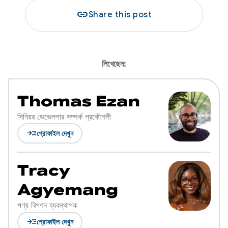
link
Share this post
লিখেছেন:
Thomas Ezan
সিনিয়র ডেভেলপার সম্পর্ক প্রকৌশলী
read_more
প্রোফাইল দেখুন
Tracy
Agyemang
পণ্য বিপণন ব্যবস্থাপক
read_more
প্রোফাইল দেখুন