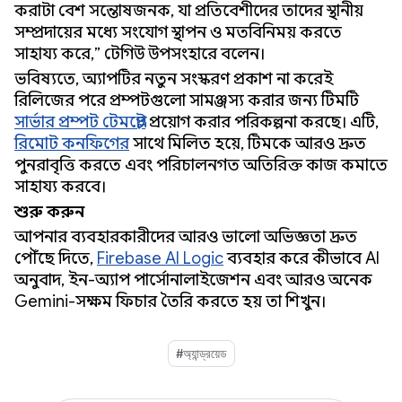
করাটা বেশ সন্তোষজনক, যা প্রতিবেশীদের তাদের স্থানীয়
সম্প্রদায়ের মধ্যে সংযোগ স্থাপন ও মতবিনিময় করতে
সাহায্য করে,” টেগিউ উপসংহারে বলেন।
ভবিষ্যতে, অ্যাপটির নতুন সংস্করণ প্রকাশ না করেই
রিলিজের পরে প্রম্পটগুলো সামঞ্জস্য করার জন্য টিমটি
সার্ভার প্রম্পট টেমপ্লেট
প্রয়োগ করার পরিকল্পনা করছে। এটি,
রিমোট কনফিগের
সাথে মিলিত হয়ে, টিমকে আরও দ্রুত
পুনরাবৃত্তি করতে এবং পরিচালনগত অতিরিক্ত কাজ কমাতে
সাহায্য করবে।
শুরু করুন
আপনার ব্যবহারকারীদের আরও ভালো অভিজ্ঞতা দ্রুত
পৌঁছে দিতে,
Firebase AI Logic
ব্যবহার করে কীভাবে AI
অনুবাদ, ইন-অ্যাপ পার্সোনালাইজেশন এবং আরও অনেক
Gemini-সক্ষম ফিচার তৈরি করতে হয় তা শিখুন।
#অ্যান্ড্রয়েড