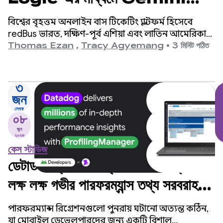
Flash ব্যবহার করে গ্রাহক পর্যালোচনার
বিশ্বের বৃহত্তম অনলাইন বাস টিকেটিং প্ল্যাটফর্ম হিসেবে
দৈর্ঘ্য ৫৭% বৃদ্ধি করে।
redBus ভারত, দক্ষিণ-পূর্ব এশিয়া এবং লাতিন আমেরিকা
জুড়ে লক্ষ লক্ষ যাত্রীকে পরিষেবা প্রদান করে।
Thomas Ezan
,
Tracy Agyemang
•
3 মিনিট পঠিত
৩
জন
লেখক
০৮
জুন
২০২৬
কেস স্টাডিজ
ডেটাডগ প্রোফাইলিংম্যানেজারের মাধ্যমে
লক্ষ লক্ষ গভীর পারফরম্যান্স তথ্য সরবরাহ
করে।
পারফরম্যান্স রিগ্রেশনগুলো পুনরায় ঘটানো অত্যন্ত কঠিন,
যা মোবাইল ডেভেলপারদের জন্য একটি বিশাল