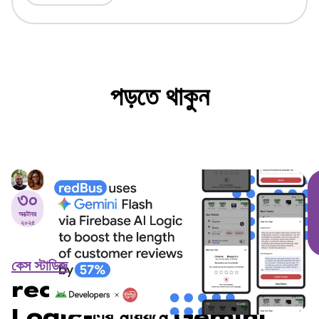
পড়তে থাকুন
৩০
অক্টোবর
২০২৫
কেস স্টাডিজ
redBus, Firebase AI
Logic-এর মাধ্যমে Gemini