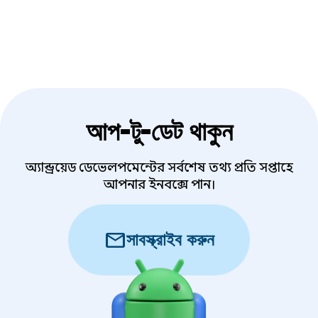
হিসেবে চিহ্নিত করে, কিন্তু তারা চিন্তিত ছিল যে এর জন্য
তাদের কোডবেসে বড় ধরনের পরিবর্তন আনতে হবে।
আপ-টু-ডেট থাকুন
অ্যান্ড্রয়েড ডেভেলপমেন্টের সর্বশেষ তথ্য প্রতি সপ্তাহে
আপনার ইনবক্সে পান।
mail
সাবস্ক্রাইব করুন