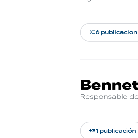
read_more
6 publicacio
Bennet
Responsable de
read_more
1 publicación