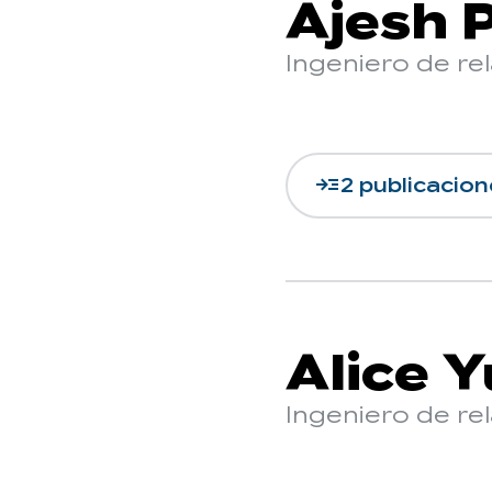
Ajesh P
Ingeniero de re
read_more
2 publicacion
Alice 
Ingeniero de re