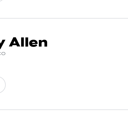
y Allen
co