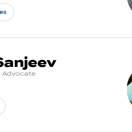
nes
Sanjeev
r Advocate