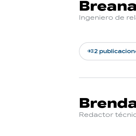
Breana
Ingeniero de re
read_more
2 publicacion
Brend
Redactor técni