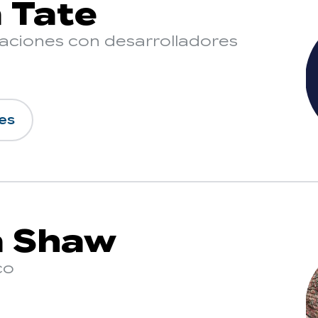
 Tate
laciones con desarrolladores
es
a Shaw
co