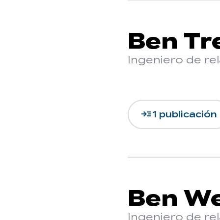
Ben Tr
Ingeniero de re
read_more
1 publicación
Ben We
Ingeniero de re