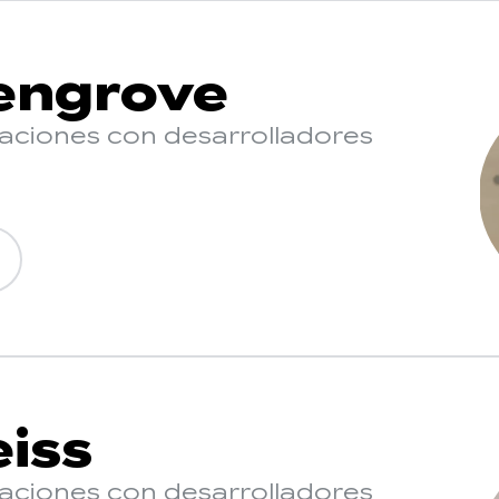
engrove
laciones con desarrolladores
iss
laciones con desarrolladores