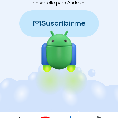
desarrollo para Android.
mail
Suscribirme