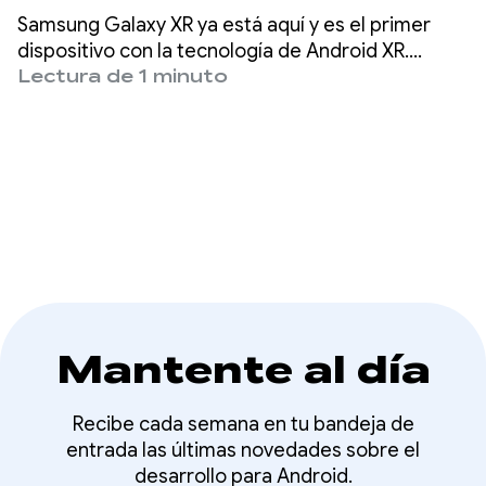
semana de Android
Samsung Galaxy XR ya está aquí y es el primer
XR!
dispositivo con la tecnología de Android XR.
Desde que lanzamos la versión preliminar para
Lectura de 1 minuto
desarrolladores de la plataforma el pasado mes
de diciembre, los desarrolladores han empezado
a crear aplicaciones y juegos para Android XR.
Mantente al día
Recibe cada semana en tu bandeja de
entrada las últimas novedades sobre el
desarrollo para Android.