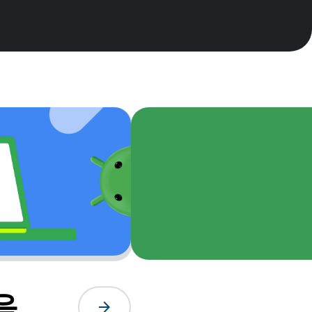
음
arrow_forward