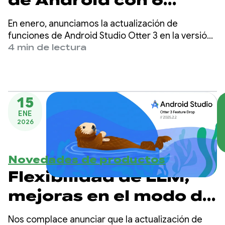
sugerencias de
En enero, anunciamos la actualización de
expertos para Gemini
funciones de Android Studio Otter 3 en la versión
estable, que incluye mejoras en el modo de
4 min de lectura
en Android Studio
agente y muchas otras actualizaciones para
proporcionar más control y flexibilidad sobre el
uso de la IA para ayudarte a compilar apps para
Android de alta calidad.
15
ENE
2026
Novedades de productos
Flexibilidad de LLM,
mejoras en el modo de
agente y nuevas
Nos complace anunciar que la actualización de