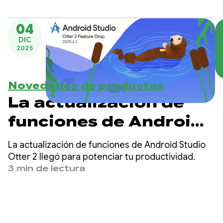
dispositivos wearables de la empresa, como el
RING Air y el medidor continuo de glucosa (CGM)
04
M1 Live.
DIC
2025
Novedades de productos
La actualización de
funciones de Android
Studio Otter 2 es
La actualización de funciones de Android Studio
estable.
Otter 2 llegó para potenciar tu productividad.
3 min de lectura