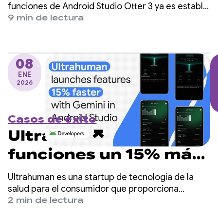
experiencias de
funciones de Android Studio Otter 3 ya es estable.
Esta versión repleta de funciones incluye una gran
9 min de lectura
agente en la
actualización de tus flujos de trabajo de agente
en Android Studio y te ofrece más flexibilidad y
actualización de
control sobre cómo usas la IA para ayudarte a
funciones de Android
08
compilar apps para Android.
ENE
Studio Otter 3
2026
Casos de éxito
Ultrahuman lanza
funciones un 15% más
rápido con Gemini en
Ultrahuman es una startup de tecnología de la
Android Studio
salud para el consumidor que proporciona
estadísticas diarias de bienestar a los usuarios en
2 min de lectura
función de los datos biométricos de los