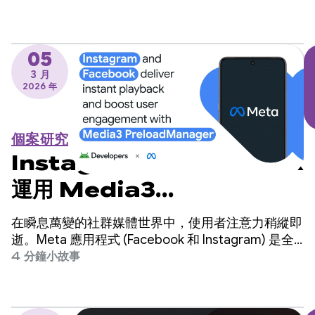
擔心這會需要大幅變更程式碼。
05
3 月
2026 年
個案研究
Instagram 和 Facebook
運用 Media3
PreloadManager 提供即
在瞬息萬變的社群媒體世界中，使用者注意力稍縱即
時播放功能，提升使用者參與
逝。Meta 應用程式 (Facebook 和 Instagram) 是全
球最大的社群平台之一，為全球數十億使用者提供服
4 分鐘小故事
度
務。