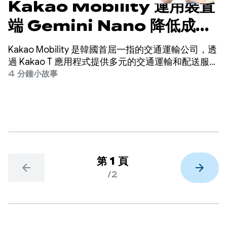
Kakao Mobility 運用裝置
端 Gemini Nano 降低成
本，並將來電轉換提升 45%
Kakao Mobility 是韓國首屈一指的交通運輸公司，透
過 Kakao T 應用程式提供多元的交通運輸和配送服
務，包括叫車、導航、自行車和輕型機車共乘、停車
4 分鐘小故事
和包裹配送。
第 1 頁
arrow_back
arrow_forward
/2