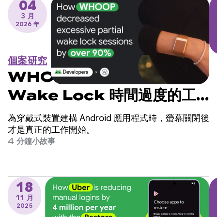
04
3 月
2026 年
個案研究
WHOOP 如何將部分
Wake Lock 時間過度的工
作階段減少 90% 以上
為穿戴式裝置建構 Android 應用程式時，螢幕關閉後
才是真正的工作開始。
4 分鐘小故事
18
11 月
2025