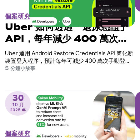
個案研究
Uber 如何透過「還原憑證」
API，每年減少 400 萬次手
動登入次數
Uber 運用 Android Restore Credentials API 簡化新
裝置登入程序，預計每年可減少 400 萬次手動登
入，並提高使用者留存率。
5 分鐘小故事
30
10 月
2025 年
個案研究