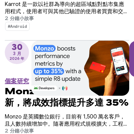
2 週內建構翻譯功能，成功提
Karrot 是一款以社群為導向的超區域點對點市集應
升銷售業績
用程式，使用者可與其他已驗證的使用者買賣和交易
商品。該平台於 2015 年在韓國推出，隨後擴展至全
2 分鐘小故事
球市場，目前已累積超過 4,300 萬名註冊使用者。
#Android
30
3 月
2026 年
個案研究
Monzo 透過簡單的 R8 更
新，將成效指標提升多達 35%
Monzo 是英國數位銀行，目前有 1,500 萬名客戶，
且人數持續增加中。隨著應用程式規模擴大，工程團
隊發現應用程式啟動時間是需要改善的關鍵領域，但
2 分鐘小故事