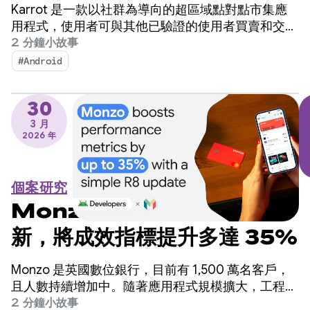
2 週內建構翻譯功能，成功提
Karrot 是一款以社群為導向的超區域點對點市集應
升銷售業績
用程式，使用者可與其他已驗證的使用者買賣和交易
商品。該平台於 2015 年在韓國推出，隨後擴展至全
2 分鐘小故事
球市場，目前已累積超過 4,300 萬名註冊使用者。
#Android
30
3 月
2026 年
個案研究
Monzo 透過簡單的 R8 更
新，將成效指標提升多達 35%
Monzo 是英國數位銀行，目前有 1,500 萬名客戶，
且人數持續增加中。隨著應用程式規模擴大，工程團
隊發現應用程式啟動時間是需要改善的關鍵領域，但
2 分鐘小故事