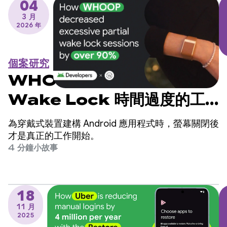
04
3 月
2026 年
個案研究
WHOOP 如何將部分
Wake Lock 時間過度的工
作階段減少 90% 以上
為穿戴式裝置建構 Android 應用程式時，螢幕關閉後
才是真正的工作開始。
4 分鐘小故事
18
11 月
2025