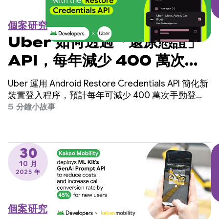
個案研究
Uber 如何透過「還原憑證」
API，每年減少 400 萬次手
動登入次數
Uber 運用 Android Restore Credentials API 簡化新
裝置登入程序，預計每年可減少 400 萬次手動登
入，並提高使用者留存率。
5 分鐘小故事
30
10 月
2025 年
個案研究