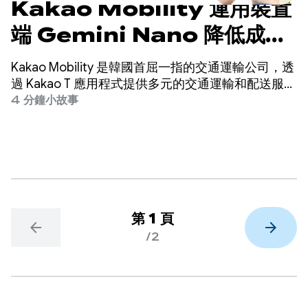
Kakao Mobility 運用裝置
端 Gemini Nano 降低成
本，並將來電轉換提升 45%
Kakao Mobility 是韓國首屈一指的交通運輸公司，透
過 Kakao T 應用程式提供多元的交通運輸和配送服
務，包括叫車、導航、自行車和輕型機車共乘、停車
4 分鐘小故事
和包裹配送。
第 1 頁
arrow_back
arrow_forward
/2