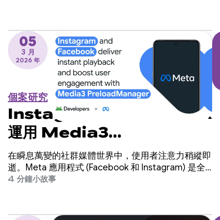
擔心這會需要大幅變更程式碼。
05
3 月
2026 年
個案研究
Instagram 和 Facebook
運用 Media3
PreloadManager 提供即
在瞬息萬變的社群媒體世界中，使用者注意力稍縱即
時播放功能，提升使用者參與
逝。Meta 應用程式 (Facebook 和 Instagram) 是全
球最大的社群平台之一，為全球數十億使用者提供服
4 分鐘小故事
度
務。