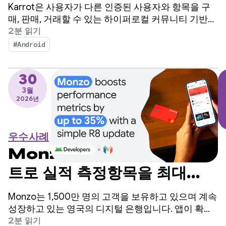
주 이내에 빌드된 번역 기능으
Karrot은 사용자가 다른 인증된 사용자와 항목을 구
로 판매를 늘릴 수 있었습니다.
매, 판매, 거래할 수 있는 하이퍼로컬 커뮤니티 기반
P2P 마켓플레이스 앱입니다. 2015년 대한민국에서
2분 읽기
출시된 이후 이 플랫폼은 전 세계 시장으로 확장되어
#Android
4,300만 명 이상의 등록 사용자를 확보했습니다.
30
3월
2026년
우수사례
Monzo는 간단한 R8 업데이
트로 실적 측정항목을 최대
35% 까지 개선합니다.
Monzo는 1,500만 명의 고객을 보유하고 있으며 계속
성장하고 있는 영국의 디지털 은행입니다. 앱이 확장
됨에 따라 엔지니어링팀은 앱 시작 시간을 개선이 필
2분 읽기