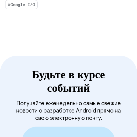
агент.
LLM, используемых для разработки
#Google I/O
приложений.
Будьте в курсе
событий
Получайте еженедельно самые свежие
новости о разработке Android прямо на
свою электронную почту.