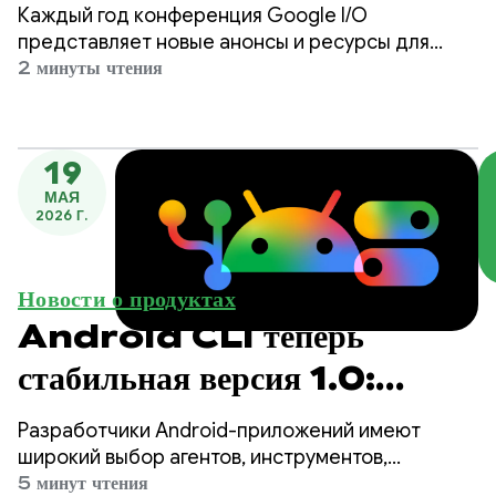
производительности
Каждый год конференция Google I/O
разработчиков Android
представляет новые анонсы и ресурсы для
различных экосистем и продуктов, включая
2 минуты чтения
разработку под Android. Поскольку разработка
всё больше ориентируется на искусственный
интеллект и инструменты с поддержкой
19
агентов, мы расширили спектр наших
МАЯ
предложений, чтобы лучше поддерживать вас
2026 Г.
независимо от того, какой подход к разработке
вы выберете для Android.
Новости о продуктах
Android CLI теперь
стабильная версия 1.0:
ускорьте разработку для
Разработчики Android-приложений имеют
Android, используя любой
широкий выбор агентов, инструментов,
интерфейсов командной строки (CLI) и модулей
5 минут чтения