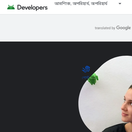
আবশ্যিক, অপরিহার্য, অপরিহার্য
২টি
পোস্ট