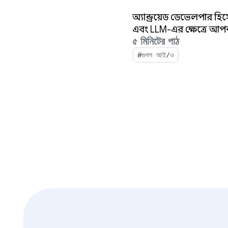
গতি বাড়ান।
অ্যান্ড্রয়েড ডেভেলপার হ
এবং LLM-এর ক্ষেত্রে আপ
৫ মিনিটের পাঠ
#গুগল আই/ও