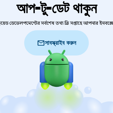
আপ-টু-ডেট থাকুন
্ড্রয়েড ডেভেলপমেন্টের সর্বশেষ তথ্য প্রতি সপ্তাহে আপনার ইনবক্স
mail
সাবস্ক্রাইব করুন