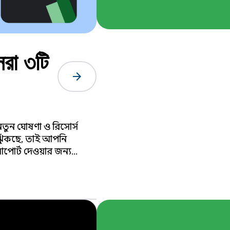
েরা ৩টি
arrow_forward
ে নতুন ঘোষণা ও রিসোর্স
ঝুঁকছে, তাই আপনি
াপোর্ট দেওয়ার জন্য