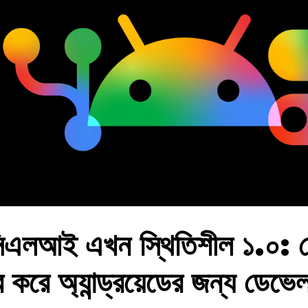
েড সিএলআই এখন স্থিতিশীল ১.০:
র করে অ্যান্ড্রয়েডের জন্য ডেভেল