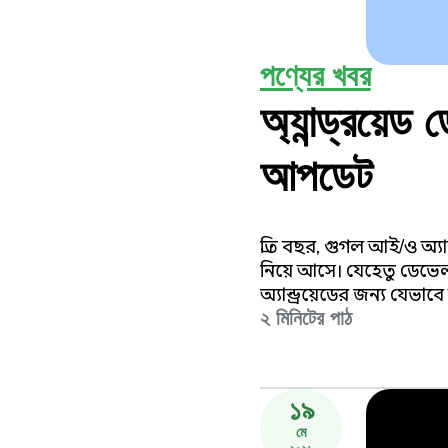
পণ্যের খবর
অ্যান্ড্রয়েড
আপডেট
প্রতি বছর, গুগল আই/ও অ্যান
নিয়ে আসে। যেহেতু ডেভে
অ্যান্ড্রয়েডের জন্য যেভ
২ মিনিটের পাঠ
আমরা আমাদের পরিষেবাগুল
১৯
মে