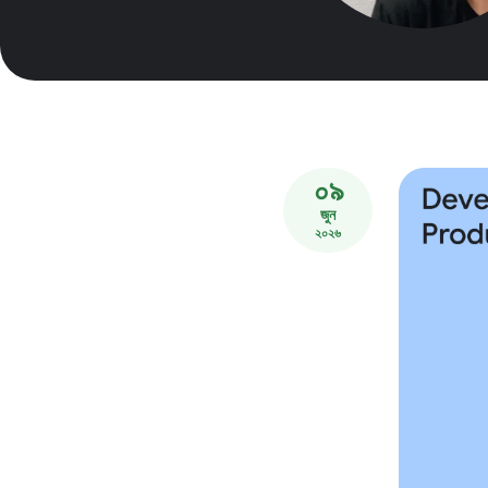
০৯
জুন
২০২৬