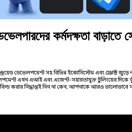
 ডেভেলপারদের কর্মদক্ষতা বাড়াতে স
্ড্রয়েড ডেভেলপমেন্ট সহ বিভিন্ন ইকোসিস্টেম এবং প্রোডাক্ট জুড়
লপমেন্ট এখন এআই এবং এজেন্ট-সহায়তাযুক্ত টুলিংয়ের দিকে 
াবে বিল্ড করার সিদ্ধান্তই নিন না কেন, আপনাকে আরও ভালোভাবে স
ো প্রসারিত করেছি।