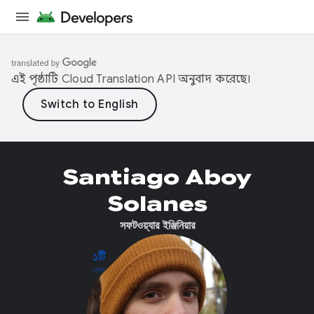
এই পৃষ্ঠাটি
Cloud Translation API
অনুবাদ করেছে।
Santiago Aboy
Solanes
সফটওয়্যার ইঞ্জিনিয়ার
১টি
পোস্ট