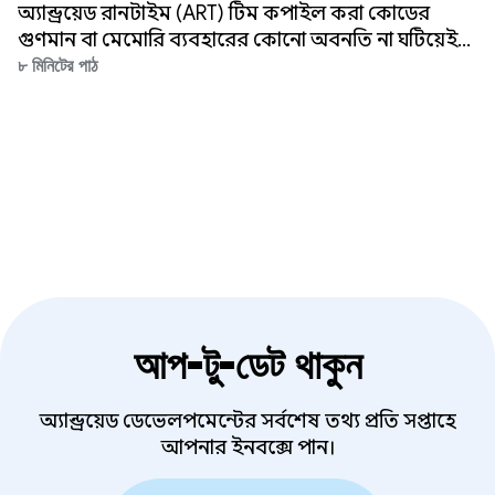
অ্যান্ড্রয়েড রানটাইম (ART) টিম কম্পাইল করা কোডের
গুণমান বা মেমোরি ব্যবহারের কোনো অবনতি না ঘটিয়েই
কম্পাইল টাইম ১৮% কমিয়েছে। মেমোরি ব্যবহার বা
৮ মিনিটের পাঠ
কম্পাইল করা কোডের গুণমানের সাথে আপোস না করে
কম্পাইল টাইম উন্নত করার লক্ষ্যে আমাদের ২০২৫ উদ্যোগের
একটি অংশ ছিল এই উন্নতি।
আপ-টু-ডেট থাকুন
অ্যান্ড্রয়েড ডেভেলপমেন্টের সর্বশেষ তথ্য প্রতি সপ্তাহে
আপনার ইনবক্সে পান।