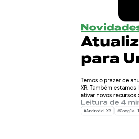
Novidades
Atuali
para U
Temos o prazer de anu
XR. Também estamos l
ativar novos recursos 
Leitura de 4 m
#Android XR
#Google 