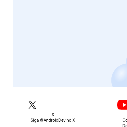
X
Siga @AndroidDev no X
Co
De