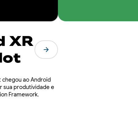
d XR
arrow_forward
dot
ot chegou ao Android
 sua produtividade e
tion Framework.