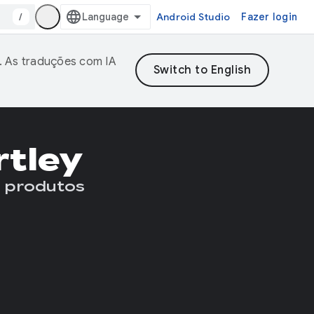
/
Android Studio
Fazer login
. As traduções com IA
rtley
 produtos