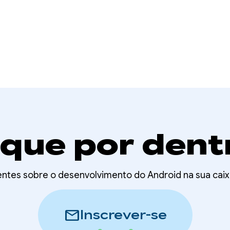
ique por dent
entes sobre o desenvolvimento do Android na sua ca
mail
Inscrever-se