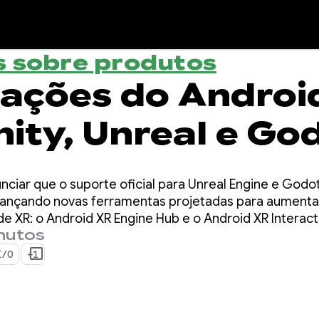
 sobre produtos
zações do Androi
nity, Unreal e Go
nciar que o suporte oficial para Unreal Engine e God
ançando novas ferramentas projetadas para aumentar
de XR: o Android XR Engine Hub e o Android XR Interac
inutos
I/O
+1