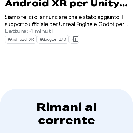
Android XR per Unity,
Unreal e Godot
Siamo felici di annunciare che è stato aggiunto il
supporto ufficiale per Unreal Engine e Godot per
Android XR. Stiamo anche lanciando nuovi
Lettura: 4 minuti
strumenti progettati per aumentare la produttività
#Android XR
#Google I/O
+1
e abilitare nuove funzionalità XR: l'hub Android XR
Engine e l'Android XR Interaction Framework.
Rimani al
corrente