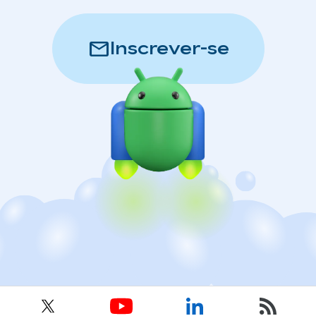
mail
Inscrever-se