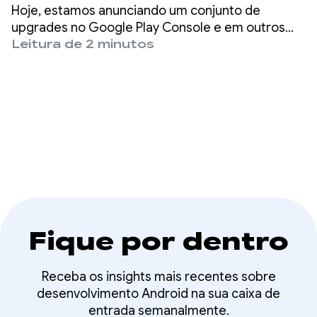
recomendações de
Hoje, estamos anunciando um conjunto de
monetização mais
upgrades no Google Play Console e em outros
lugares, oferecendo mais visibilidade sobre sua
Leitura de 2 minutos
rápidos e inteligentes
performance financeira e etapas específicas
baseadas em dados para melhorá-la.
Fique por dentro
Receba os insights mais recentes sobre
desenvolvimento Android na sua caixa de
entrada semanalmente.