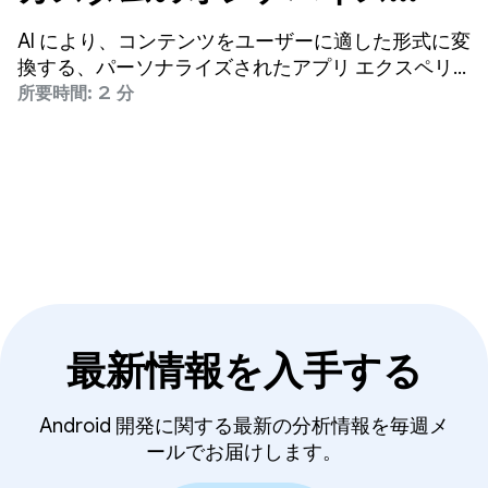
Gemini Nano エクスペリ
AI により、コンテンツをユーザーに適した形式に変
エンスを実現
換する、パーソナライズされたアプリ エクスペリ
エンスを簡単に作成できるようになりました。
所要時間: 2 分
Google は以前、要約や画像の説明などの特定のユ
ースケースに合わせて調整された ML Kit GenAI API
を通じて、デベロッパーが Gemini Nano と統合で
きるようにしました。
最新情報を入手する
Android 開発に関する最新の分析情報を毎週メ
ールでお届けします。