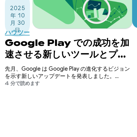
2025
年 10
月 30
日
ハウツー
Google Play での成功を加
速させる新しいツールとプロ
グラム
先月、Google は Google Play の進化するビジョン
を示す新しいアップデートを発表しました。
Google Play は、ユーザーが好きなコンテンツやエ
4 分で読めます
クスペリエンスを見つけられる場所であり、デベロ
ッパーが持続可能なビジネスを構築し、成長させる
ことができる場所です。Google は、デベロッパー
の皆様の成功を支援することに尽力しており、その
ために継続的に投資を行っています。