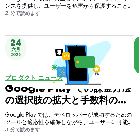
ンスを提供し、ユーザーを危害から保護することを
最優先事項としています。
2 分で読めます
24
六月
2026
プロダクト ニュース
Google Play での課金方法
の選択肢の拡大と手数料の引
き下げ
Google Play では、デベロッパーが成功するための
ツールと適応性を確保しながら、ユーザーに可能な
限り最高のエクスペリエンスを提供することに尽力
3 分で読めます
しています。