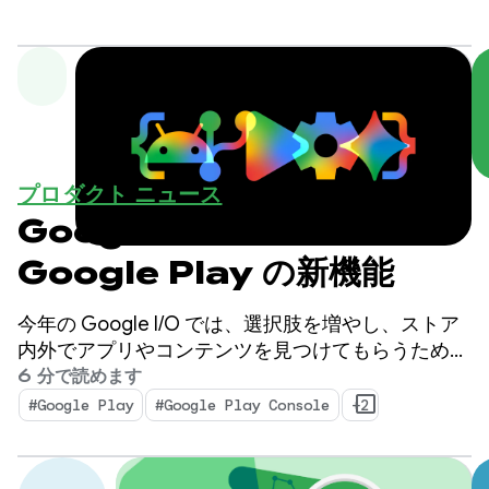
プロダクト ニュース
Google I/O 2026:
Google Play の新機能
今年の Google I/O では、選択肢を増やし、ストア
内外でアプリやコンテンツを見つけてもらうための
新しい方法を提供する、進化するビジネスモデルに
6 分で読めます
ついて説明しました。また、複雑さを軽減しながら
#Google Play
#Google Play Console
+2
ビジネスを拡大するのに役立つ高度なツールと分析
情報も発表しました。