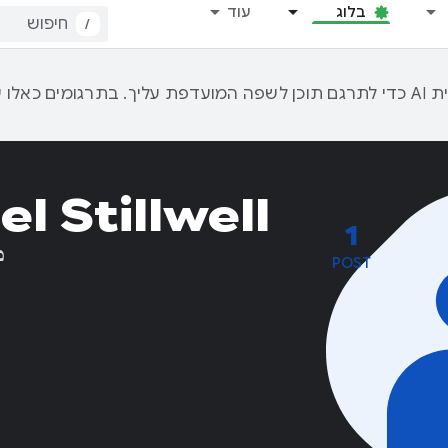
בלוג
עוד
/
l Stillwell
1
מ
POST