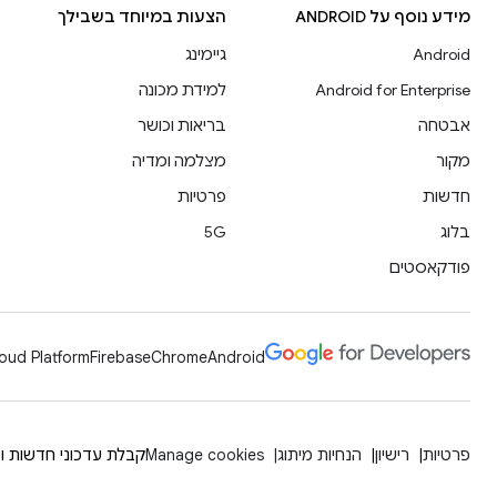
מידע נוסף על ANDROID
הצעות במיוחד בשבילך
Android
גיימינג
Android for Enterprise
למידת מכונה
אבטחה
בריאות וכושר
מקור
מצלמה ומדיה
חדשות
פרטיות
בלוג
5G
פודקאסטים
oud Platform
Firebase
Chrome
Android
פרטיות
רישיון
הנחיות מיתוג
Manage cookies
קבלת עדכוני חדשות וט