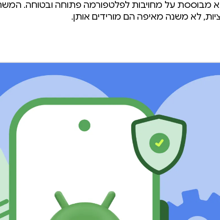
לכולם. היא מבוססת על מחויבות לפלטפורמה פתוחה ובטוחה. המ
Developer 
ת, לא משנה מאיפה הם מורידים אותן.