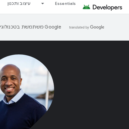
Essentials
עיצוב ותכנון
‫Google משתמשת בטכנולוגיית AI כדי לתרגם תוכן לשפה המועדפת עליך. בתרגומים כאלו עשויות להיות שגיאות.