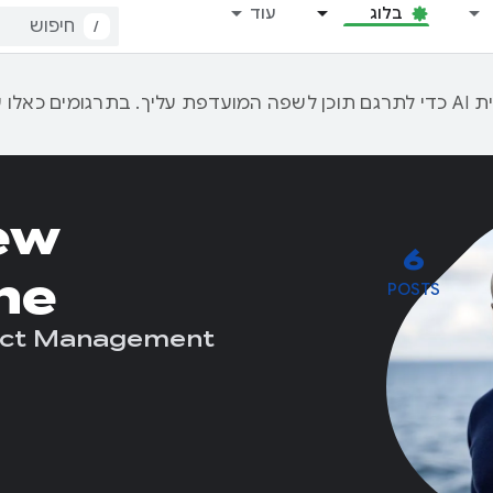
בלוג
עוד
/
ew
6
he
POSTS
duct Management