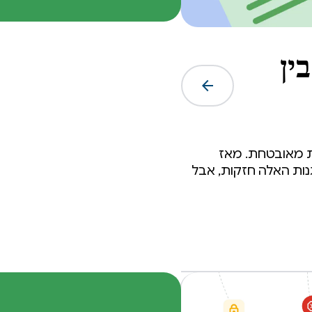
איזון בין
arrow_forward
גית מאובטחת. מאז
נות האלה חזקות, אבל