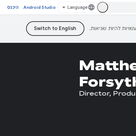
Android Studio
היכנס
Matth
Forsyt
Director, Pro