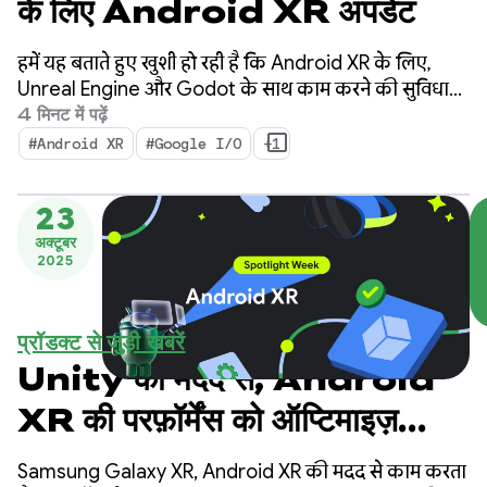
के लिए Android XR अपडेट
हमें यह बताते हुए खुशी हो रही है कि Android XR के लिए,
Unreal Engine और Godot के साथ काम करने की सुविधा
उपलब्ध हो गई है. हम आपकी प्रॉडक्टिविटी बढ़ाने और नई XR
4 मिनट में पढ़ें
क्षमताओं को चालू करने के लिए, नए टूल भी लॉन्च कर रहे हैं:
#Android XR
#Google I/O
+1
Android XR Engine Hub और Android XR Interaction
Framework.
23
अक्टूबर
2025
प्रॉडक्ट से जुड़ी खबरें
Unity की मदद से, Android
XR की परफ़ॉर्मेंस को ऑप्टिमाइज़
करना
Samsung Galaxy XR, Android XR की मदद से काम करता