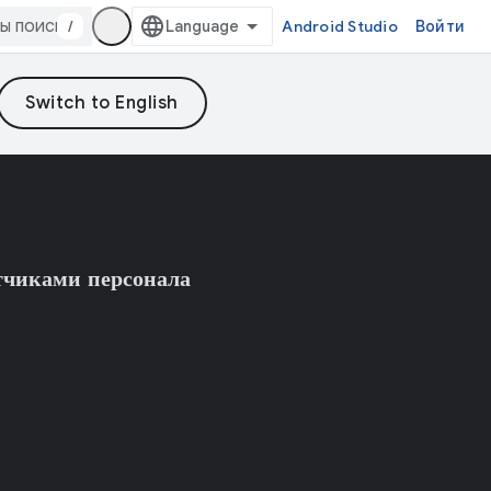
/
Android Studio
Войти
тчиками персонала