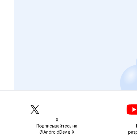
Х
Подписывайтесь на
@AndroidDev в X
раз