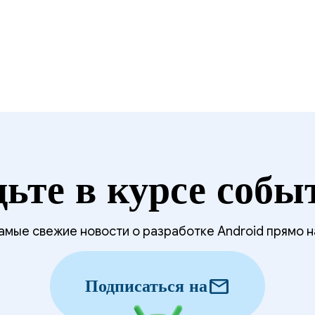
дьте в курсе собы
мые свежие новости о разработке Android прямо н
mail
Подписаться на