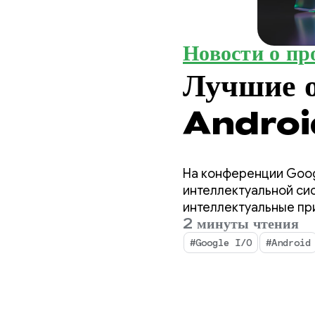
Новости о пр
Лучшие 
Android
интеллек
На конференции Goog
итогам 
интеллектуальной си
интеллектуальные пр
2 минуты чтения
искусственного интел
#Google I/O
#Android