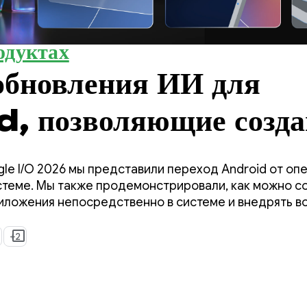
одуктах
обновления ИИ для
, позволяющие созда
туальные приложения
le I/O 2026 мы представили переход Android от оп
Google I/O '26.
стеме. Мы также продемонстрировали, как можно с
иложения непосредственно в системе и внедрять 
лекта Google в ваши приложения.
+2