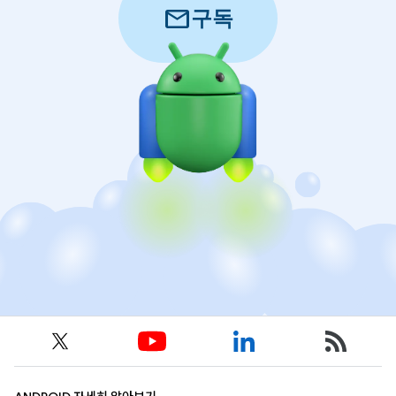
mail
구독