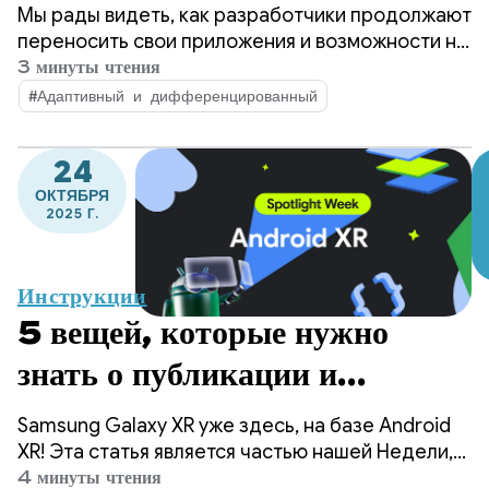
платформ и открытие
Мы рады видеть, как разработчики продолжают
премиальных возможностей.
переносить свои приложения и возможности на
Android для автомобилей! За последний год мы
3 минуты чтения
наблюдали устойчивый рост и динамику
#Адаптивный и дифференцированный
развития экосистемы приложений на Android
Auto и в автомобилях со встроенными
24
приложениями Google.
ОКТЯБРЯ
2025 Г.
Инструкции
5 вещей, которые нужно
знать о публикации и
распространении вашего
Samsung Galaxy XR уже здесь, на базе Android
приложения для Android
XR! Эта статья является частью нашей Недели,
посвященной Android XR, в рамках которой мы
4 минуты чтения