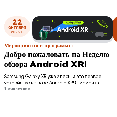
XR
предоставляем ресурсы — статьи в блоге,
видео, примеры кода и многое другое — все это
призвано помочь вам изучить, разработать и
22
подготовить ваши приложения для Android XR.
ОКТЯБРЯ
2025 Г.
Мероприятия и программы
Добро пожаловать на Неделю
обзора Android XR!
Samsung Galaxy XR уже здесь, и это первое
устройство на базе Android XR! С момента
запуска предварительной версии платформы
1 мин чтения
для разработчиков в декабре прошлого года,
пользователи начали создавать приложения и
игры, разработанные специально для Android
XR.