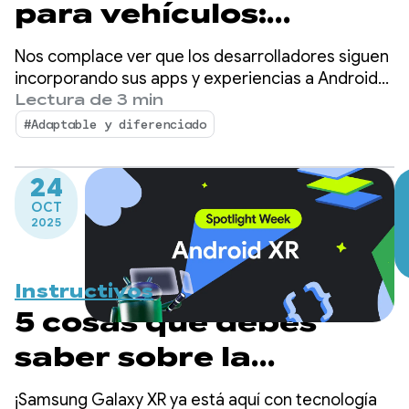
para vehículos:
Unificación de
Nos complace ver que los desarrolladores siguen
plataformas y
incorporando sus apps y experiencias a Android
para vehículos. Durante el último año, seguimos
Lectura de 3 min
desbloqueo de
observando un fuerte crecimiento y un gran
#Adaptable y diferenciado
impulso en el ecosistema de apps en Android
experiencias premium
Auto y en los automóviles con Google integrado.
24
OCT
2025
Instructivos
5 cosas que debes
saber sobre la
publicación y
¡Samsung Galaxy XR ya está aquí con tecnología