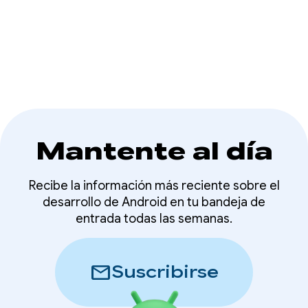
apps y juegos para Android XR.
Mantente al día
Recibe la información más reciente sobre el
desarrollo de Android en tu bandeja de
entrada todas las semanas.
mail
Suscribirse