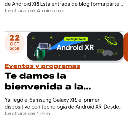
distribución de tu app
de Android XR! Esta entrada de blog forma parte
de nuestra Semana de Destacados de Android XR,
Lectura de 4 minutos
para Android XR
en la que proporcionamos recursos (entradas de
blog, videos, código de muestra y mucho más)
diseñados para ayudarte a aprender, compilar y
22
preparar tus apps para Android XR.
OCT
2025
Eventos y programas
Te damos la
bienvenida a la
Spotlight Week de
Ya llegó el Samsung Galaxy XR, el primer
Android XR.
dispositivo con tecnología de Android XR. Desde
que lanzamos la versión preliminar para
Lectura de 1 min
desarrolladores de la plataforma en diciembre
pasado, los desarrolladores comenzaron a crear