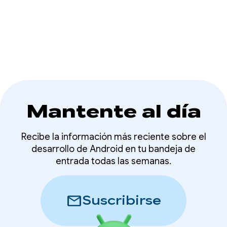
apps y juegos para Android XR.
Mantente al día
Recibe la información más reciente sobre el
desarrollo de Android en tu bandeja de
entrada todas las semanas.
mail
Suscribirse