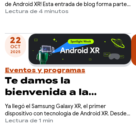
distribución de tu app
de Android XR! Esta entrada de blog forma parte
de nuestra Semana de Destacados de Android XR,
Lectura de 4 minutos
para Android XR
en la que proporcionamos recursos (entradas de
blog, videos, código de muestra y mucho más)
diseñados para ayudarte a aprender, compilar y
22
preparar tus apps para Android XR.
OCT
2025
Eventos y programas
Te damos la
bienvenida a la
Spotlight Week de
Ya llegó el Samsung Galaxy XR, el primer
Android XR.
dispositivo con tecnología de Android XR. Desde
que lanzamos la versión preliminar para
Lectura de 1 min
desarrolladores de la plataforma en diciembre
pasado, los desarrolladores comenzaron a crear