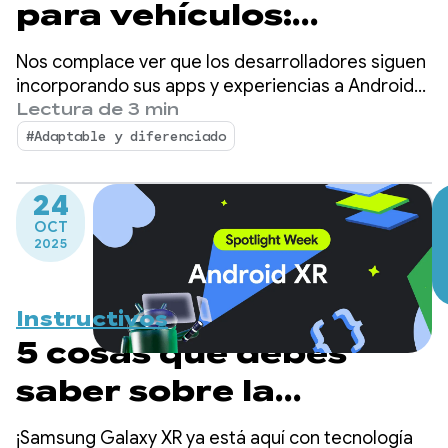
para vehículos:
Unificación de
Nos complace ver que los desarrolladores siguen
plataformas y
incorporando sus apps y experiencias a Android
para vehículos. Durante el último año, seguimos
Lectura de 3 min
desbloqueo de
observando un fuerte crecimiento y un gran
#Adaptable y diferenciado
impulso en el ecosistema de apps en Android
experiencias premium
Auto y en los automóviles con Google integrado.
24
OCT
2025
Instructivos
5 cosas que debes
saber sobre la
publicación y
¡Samsung Galaxy XR ya está aquí con tecnología