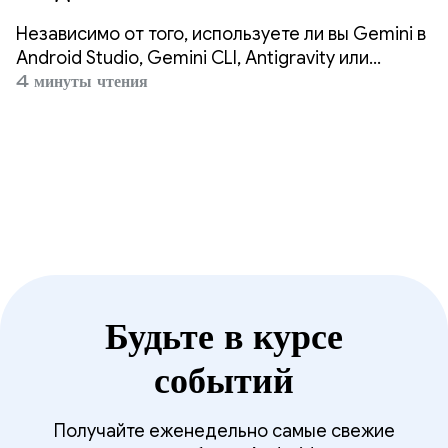
приложения в 3 раза быстрее,
Независимо от того, используете ли вы Gemini в
используя любой агент.
Android Studio, Gemini CLI, Antigravity или
сторонние агенты, такие как Claude Code или
4 минуты чтения
Codex, наша миссия — обеспечить возможность
высококачественной разработки под Android
повсюду.
Будьте в курсе
событий
Получайте еженедельно самые свежие