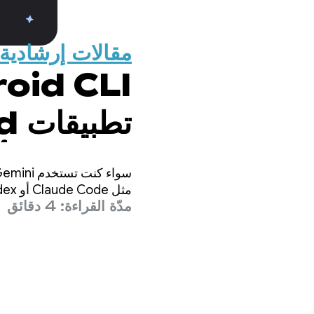
مقالات إرشادية
باستخدام أ
مثل Claude Code أو Codex، فإنّ مهمتنا هي ضمان إمكانية تطوير تطبيقات Android عالية الجودة في أي مكان.
مدّة القراءة: 4 دقائق