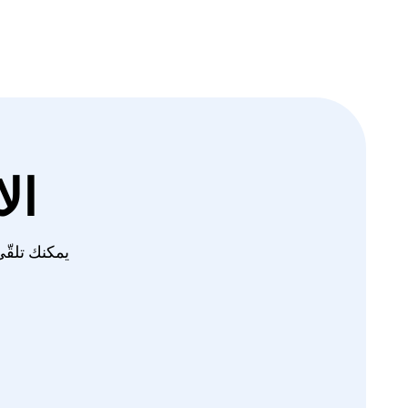
ال
يمكنك تلقّي آخر ا