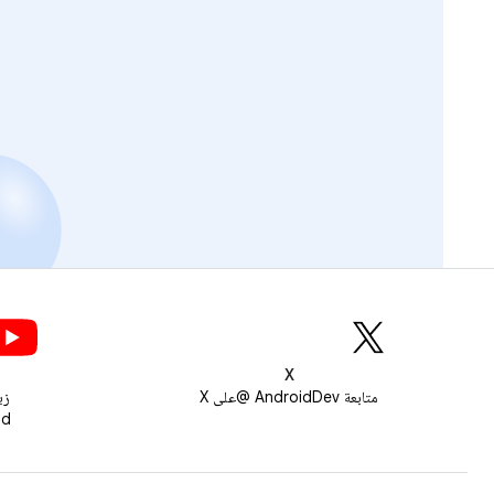
X
متابعة AndroidDev @على X
زي
roid