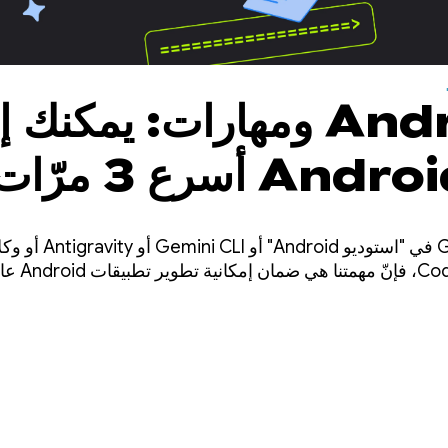
Android CLI ومهارات: يمكنك
تطبيقات Android أسرع 3 مرّ
ي وكيل
سواء كنت تستخدم emini