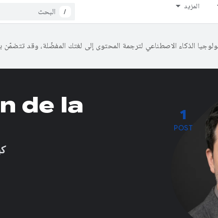
المزيد
/
n de la
1
POST
كب