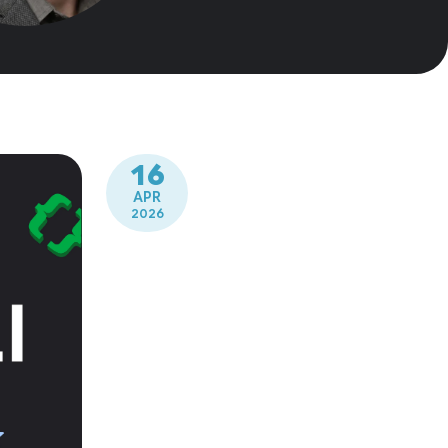
16
APR
2026