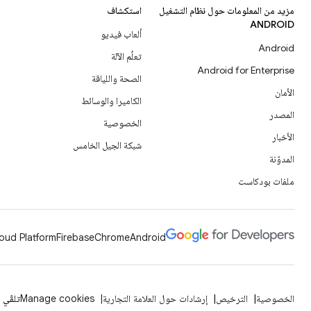
مزيد من المعلومات حول نظام التشغيل
استكشاف
ANDROID
ألعاب فيديو
Android
تعلُم الآلة
Android for Enterprise
الصحة واللياقة
الأمان
الكاميرا والوسائط
المصدر
الخصوصية
الأخبار
شبكة الجيل الخامس
المدوّنة
ملفات بودكاست
oud Platform
Firebase
Chrome
Android
الخصوصية
الترخيص
إرشادات حول العلامة التجارية
Manage cookies
تلقّي 