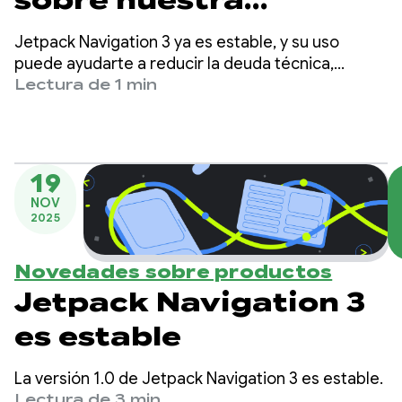
sobre nuestra
biblioteca de Jetpack
Jetpack Navigation 3 ya es estable, y su uso
Navigation más
puede ayudarte a reducir la deuda técnica,
proporcionar una mejor separación de
Lectura de 1 min
reciente con la
responsabilidades, acelerar el tiempo de
desarrollo de funciones y admitir nuevos factores
Spotlight Week de
de forma.
Nav3
19
NOV
2025
Novedades sobre productos
Jetpack Navigation 3
es estable
La versión 1.0 de Jetpack Navigation 3 es estable.
Lectura de 3 min