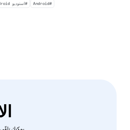
#Android
#استوديو Android
ال
يمكنك تلقّي أحدث ا