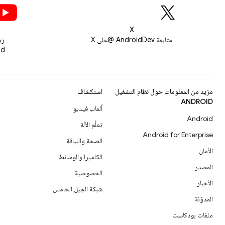
X
متابعة AndroidDev @على X
زي
roid
مزيد من المعلومات حول نظام التشغيل
استكشاف
ANDROID
ألعاب فيديو
Android
تعلُم الآلة
Android for Enterprise
الصحة واللياقة
الأمان
الكاميرا والوسائط
المصدر
الخصوصية
الأخبار
شبكة الجيل الخامس
المدوّنة
ملفات بودكاست