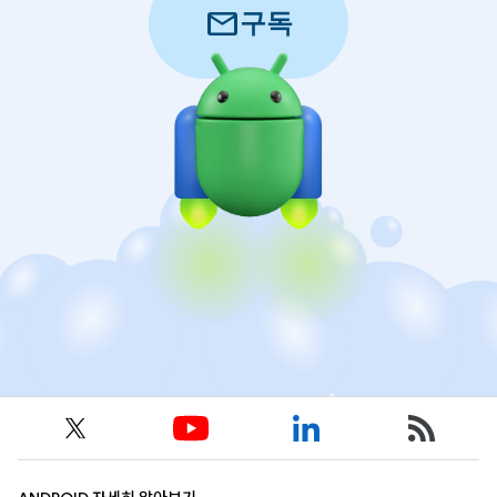
mail
구독