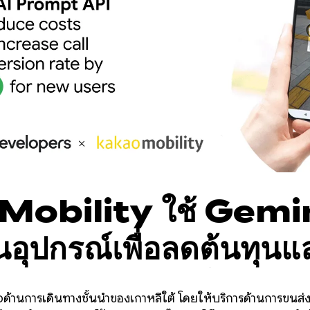
obility ใช้ Gemi
ุปกรณ์เพื่อลดต้นทุนแล
ion จากการโทรได้
ิจด้านการเดินทางชั้นนำของเกาหลีใต้ โดยให้บริการด้านการขนส