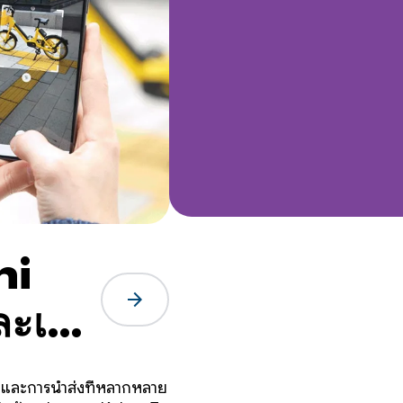
ni
arrow_forward
ะเพิ่ม
 45%
่งและการนำส่งที่หลากหลาย