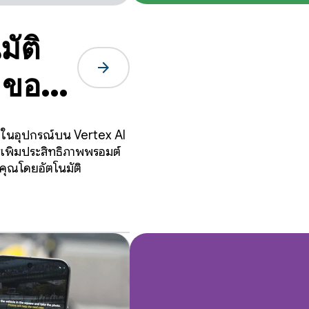
ัติ
arrow_forward
 ของ
งไร
ดลในอุปกรณ์บน Vertex AI
รเพิ่มประสิทธิภาพพรอมต์
งคุณโดยอัตโนมัติ