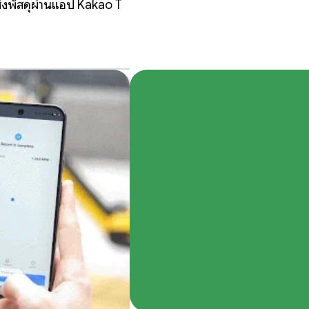
ส่งพัสดุผ่านแอป Kakao T