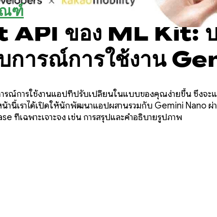
ัณฑ์
API ของ ML Kit: 
สบการณ์การใช้งาน Ge
กำหนดเองในอุปกรณ์
ารณ์การใช้งานแอปที่ปรับเปลี่ยนในแบบของคุณง่ายขึ้น ซึ่งจะแ
หน้านี้เราได้เปิดให้นักพัฒนาแอปผสานรวมกับ Gemini Nano ผ่า
se ที่เฉพาะเจาะจง เช่น การสรุปและคำอธิบายรูปภาพ