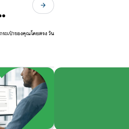
arrow_forward
ในกระเป๋าของคุณโดยตรง วัน