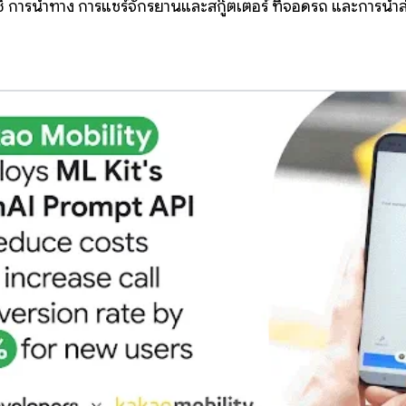
ซี่ การนำทาง การแชร์จักรยานและสกู๊ตเตอร์ ที่จอดรถ และการนำ