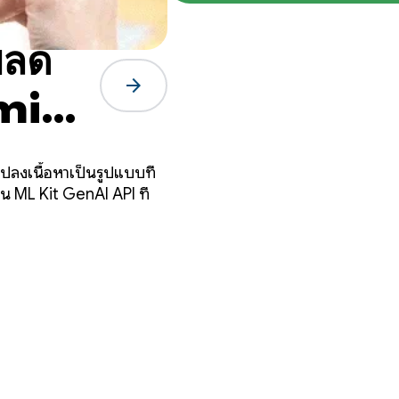
ปลด
arrow_forward
mini
ปลงเนื้อหาเป็นรูปแบบที่
น ML Kit GenAI API ที่