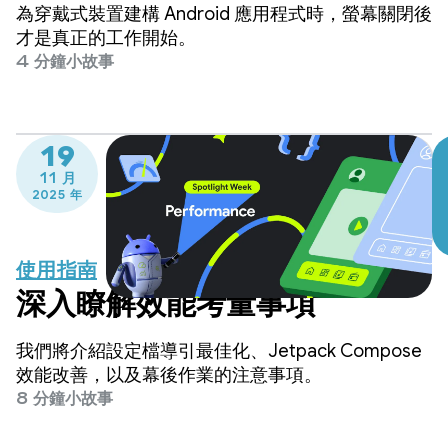
作階段減少 90% 以上
為穿戴式裝置建構 Android 應用程式時，螢幕關閉後
才是真正的工作開始。
4 分鐘小故事
19
11 月
2025 年
使用指南
深入瞭解效能考量事項
我們將介紹設定檔導引最佳化、Jetpack Compose
效能改善，以及幕後作業的注意事項。
8 分鐘小故事