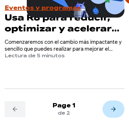
Eventos y programas
Usa R8 para reducir,
optimizar y acelerar
tu app
Comenzaremos con el cambio más impactante y
sencillo que puedes realizar para mejorar el
rendimiento de tu app: habilitar el optimizador R8
Lectura de 5 minutos
en modo completo.
Page 1
arrow_back
arrow_forward
de 2