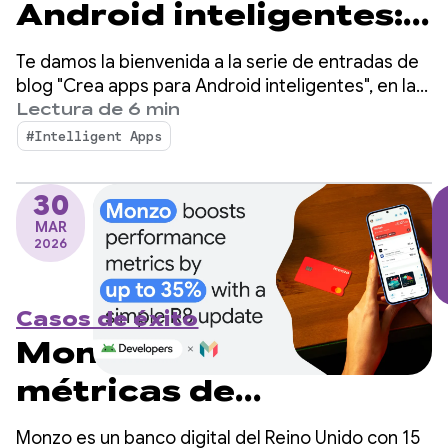
Android inteligentes:
Intégralas en el
Te damos la bienvenida a la serie de entradas de
sistema de
blog "Crea apps para Android inteligentes", en la
que tomamos una app para Android básica y la
Lectura de 6 min
inteligencia de
transformamos en una experiencia personalizada,
#Intelligent Apps
inteligente y basada en agentes. En nuestra
Android con
publicación anterior, exploramos cómo
AppFunctions
30
aprovechar Firebase AI Logic para crear
MAR
funciones híbridas y potenciadas por IA alojadas
2026
en la nube.
Casos de éxito
Monzo aumenta las
métricas de
rendimiento hasta en
Monzo es un banco digital del Reino Unido con 15