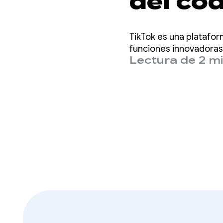
del có
mejora
TikTok es una platafor
app pa
funciones innovadoras
Lectura de 2 m
nuevas
Compo