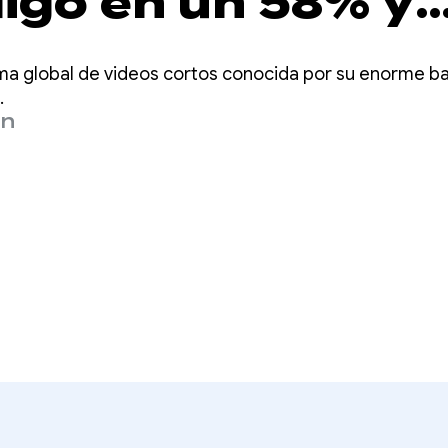
digo en un 58% y
 el rendimiento d
ma global de videos cortos conocida por su enorme ba
ra las funciones
.
in
 con Jetpack
se