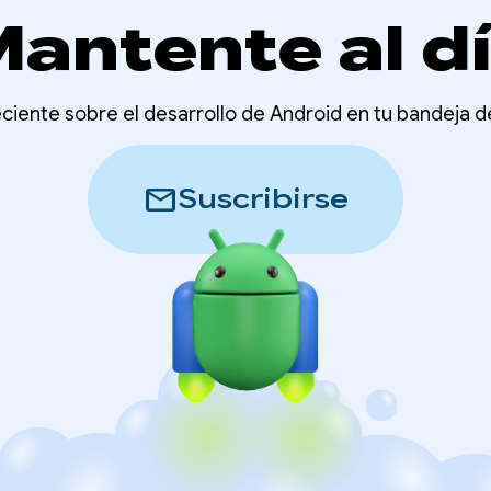
antente al d
ciente sobre el desarrollo de Android en tu bandeja 
mail
Suscribirse