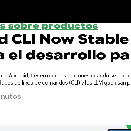
s sobre productos
d CLI Now Stable 
 el desarrollo pa
d con cualquier
de Android, tienen muchas opciones cuando se trata d
e
rfaces de línea de comandos (CLI) y los LLM que usan p
inutos