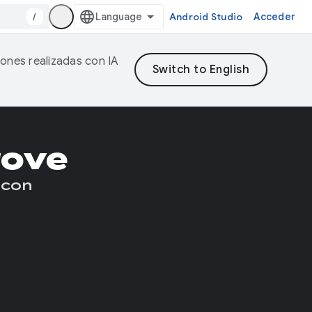
/
Android Studio
Acceder
iones realizadas con IA
rove
 con