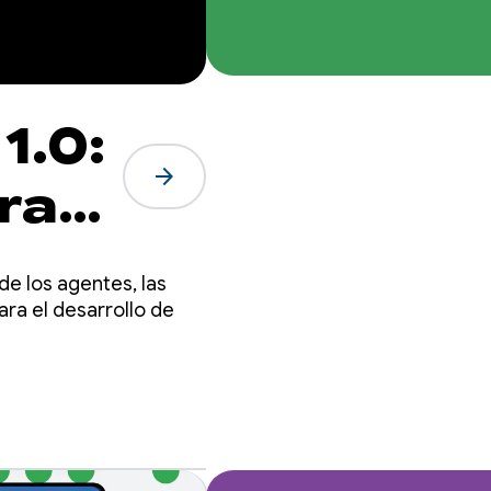
1.0:
arrow_forward
ra
e los agentes, las
ara el desarrollo de