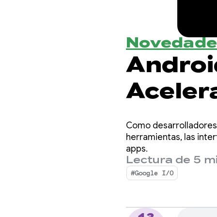
Novedade
Androi
Acelera
Androi
Como desarrolladores 
agent
herramientas, las inte
apps.
Lectura de 5 m
#Google I/O