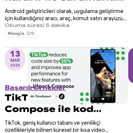
Herhangi bir aracı
Android geliştiricileri olarak, uygulama geliştirme
kullanarak Android
için kullandığınız aracı, araç, komut satırı arayüzü
(KSA) ve büyük dil modelleri (LLM) konusunda
Okuma süresi 5 dakika
için geliştirme
birçok seçeneğiniz vardır.
#Google I/O
sürecini hızlandırın
13
MAR
2026
Başarılı Örnekler
TikTok, Jetpack
Compose ile kod
boyutunu% 58
TikTok, geniş kullanıcı tabanı ve yenilikçi
oranında küçülttü ve
özellikleriyle bilinen küresel bir kısa video