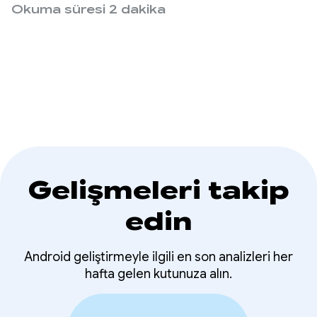
platformudur.
Okuma süresi 2 dakika
yeni özellikler için
uygulama
performansını artırdı
Gelişmeleri takip
edin
Android geliştirmeyle ilgili en son analizleri her
hafta gelen kutunuza alın.