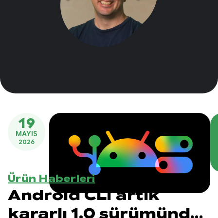
19
MAYIS
2026
Ürün Haberleri
Android CLI artık
kararlı 1.0 sürümünde: