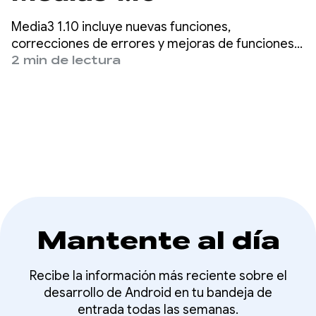
Media3 1.10 incluye nuevas funciones,
correcciones de errores y mejoras de funciones,
incluidos widgets de reproducción basados en
2 min de lectura
Material3, compatibilidad de formato expandida
en ExoPlayer y ajuste de velocidad mejorado
cuando se exporta contenido multimedia con
Transformer.
Mantente al día
Recibe la información más reciente sobre el
desarrollo de Android en tu bandeja de
entrada todas las semanas.