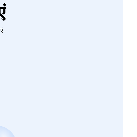
ं
एं.