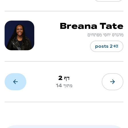
Breana Tate
מהנדס יחסי מפתחים
read_more
2 posts
דף 2
arrow_forward
arrow_back
מתוך 14