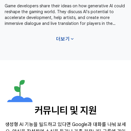
Game developers share their ideas on how generative AI could
reshape the gaming world. They discuss AI's potential to
accelerate development, help artists, and create more
immersive dialogue and live translation for players in the
future. Learn more
expand_more
더보기
커뮤니티 및 지원
생성형 AI 기능을 빌드하고 있다면 Google과 대화를 나눠 보세