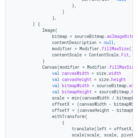
},
)
},
)
{
Image
(
bitmap
=
sourceBitmap
.
asImageBitma
contentDescription
=
null
,
modifier
=
Modifier
.
fillMaxSize
(),
contentScale
=
ContentScale
.
Fit
,
)
Canvas
(
modifier
=
Modifier
.
fillMaxSize
val
canvasWidth
=
size
.
width
val
canvasHeight
=
size
.
height
val
bitmapWidth
=
sourceBitmap
.
wid
val
bitmapHeight
=
sourceBitmap
.
he
scale
=
min
(
canvasWidth
/
bitmapWi
offsetX
=
(
canvasWidth
-
bitmapWid
offsetY
=
(
canvasHeight
-
bitmapHe
withTransform
(
{
translate
(
left
=
offsetX
,
scale
(
scale
,
scale
,
pivot