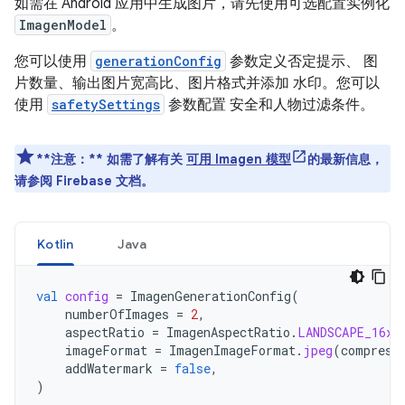
如需在 Android 应用中生成图片，请先使用可选配置实例化
ImagenModel
。
您可以使用
generationConfig
参数定义否定提示、 图
片数量、输出图片宽高比、图片格式并添加 水印。您可以
使用
safetySettings
参数配置 安全和人物过滤条件。
**注意：**
如需了解有关
可用 Imagen 模型
的最新信息，
请参阅 Firebase 文档。
Kotlin
Java
val
config
=
ImagenGenerationConfig
(
numberOfImages
=
2
,
aspectRatio
=
ImagenAspectRatio
.
LANDSCAPE_16x9
imageFormat
=
ImagenImageFormat
.
jpeg
(
compress
addWatermark
=
false
,
)