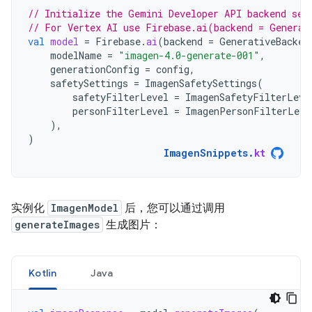
// Initialize the Gemini Developer API backend ser
// For Vertex AI use Firebase.ai(backend = Generat
val
model
=
Firebase
.
ai
(
backend
=
GenerativeBacken
modelName
=
"imagen-4.0-generate-001"
,
generationConfig
=
config
,
safetySettings
=
ImagenSafetySettings
(
safetyFilterLevel
=
ImagenSafetyFilterLeve
personFilterLevel
=
ImagenPersonFilterLeve
),
)
ImagenSnippets
.
kt
实例化
ImagenModel
后，您可以通过调用
generateImages
生成图片：
Kotlin
Java