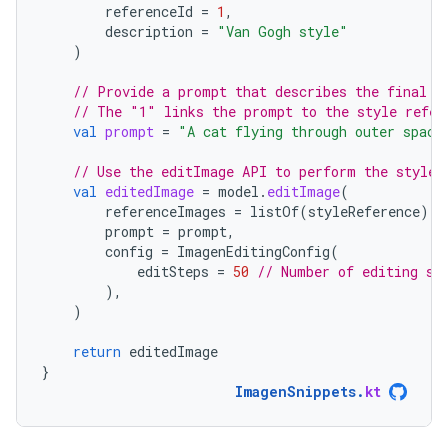
referenceId
=
1
,
description
=
"Van Gogh style"
)
// Provide a prompt that describes the final i
// The "1" links the prompt to the style refer
val
prompt
=
"A cat flying through outer space
// Use the editImage API to perform the style 
val
editedImage
=
model
.
editImage
(
referenceImages
=
listOf
(
styleReference
),
prompt
=
prompt
,
config
=
ImagenEditingConfig
(
editSteps
=
50
// Number of editing st
),
)
return
editedImage
}
ImagenSnippets
.
kt