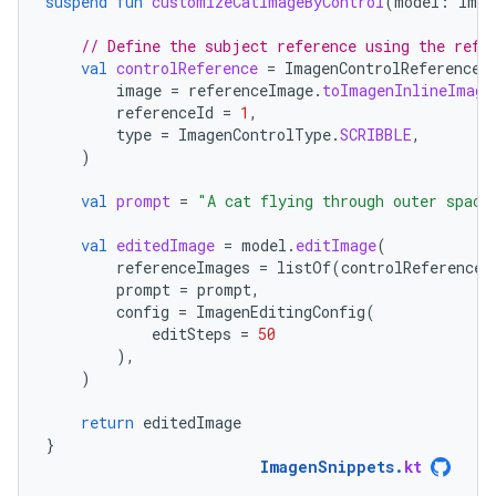
suspend
fun
customizeCatImageByControl
(
model
:
Imag
// Define the subject reference using the refe
val
controlReference
=
ImagenControlReference
(
image
=
referenceImage
.
toImagenInlineImage
referenceId
=
1
,
type
=
ImagenControlType
.
SCRIBBLE
,
)
val
prompt
=
"A cat flying through outer space
val
editedImage
=
model
.
editImage
(
referenceImages
=
listOf
(
controlReference
)
prompt
=
prompt
,
config
=
ImagenEditingConfig
(
editSteps
=
50
),
)
return
editedImage
}
ImagenSnippets
.
kt