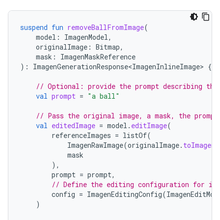
suspend
fun
removeBallFromImage
(
model
:
ImagenModel
,
originalImage
:
Bitmap
,
mask
:
ImagenMaskReference
):
ImagenGenerationResponse<ImagenInlineImage>
{
// Optional: provide the prompt describing the
val
prompt
=
"a ball"
// Pass the original image, a mask, the prompt
val
editedImage
=
model
.
editImage
(
referenceImages
=
listOf
(
ImagenRawImage
(
originalImage
.
toImagenI
mask
),
prompt
=
prompt
,
// Define the editing configuration for in
config
=
ImagenEditingConfig
(
ImagenEditMod
)