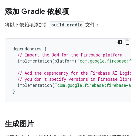
添加 Gradle 依赖项
将以下依赖项添加到
build.gradle
文件：
dependencies
{
// Import the BoM for the Firebase platform
implementation
(
platform
(
"com.google.firebase:fi
// Add the dependency for the Firebase AI Logic 
// you don't specify versions in Firebase librar
implementation
(
"com.google.firebase:firebase-ai"
}
生成图片