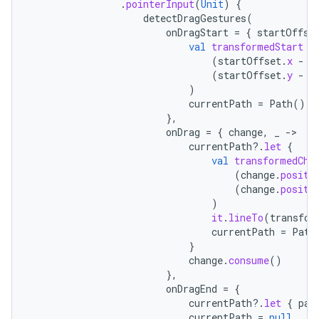
.
pointerInput
(
Unit
)
{
detectDragGestures
(
onDragStart
=
{
startOffse
val
transformedStart
=
(
startOffset
.
x
-
o
(
startOffset
.
y
-
o
)
currentPath
=
Path
().
a
},
onDrag
=
{
change
,
_
-
currentPath
?.
let
{
val
transformedCha
(
change
.
positi
(
change
.
positi
)
it
.
lineTo
(
transfor
currentPath
=
Path
}
change
.
consume
()
},
onDragEnd
=
{
currentPath
?.
let
{
pat
currentPath
=
null