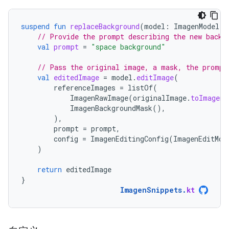
suspend
fun
replaceBackground
(
model
:
ImagenModel
,
// Provide the prompt describing the new backg
val
prompt
=
"space background"
// Pass the original image, a mask, the prompt
val
editedImage
=
model
.
editImage
(
referenceImages
=
listOf
(
ImagenRawImage
(
originalImage
.
toImagenI
ImagenBackgroundMask
(),
),
prompt
=
prompt
,
config
=
ImagenEditingConfig
(
ImagenEditMod
)
return
editedImage
}
ImagenSnippets
.
kt