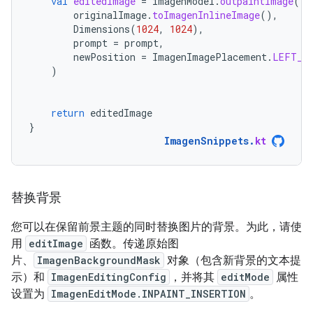
val
editedImage
=
imagenModel
.
outpaintImage
(
originalImage
.
toImagenInlineImage
(),
Dimensions
(
1024
,
1024
),
prompt
=
prompt
,
newPosition
=
ImagenImagePlacement
.
LEFT_C
)
return
editedImage
}
ImagenSnippets
.
kt
替换背景
您可以在保留前景主题的同时替换图片的背景。为此，请使
用
editImage
函数。传递原始图
片、
ImagenBackgroundMask
对象（包含新背景的文本提
示）和
ImagenEditingConfig
，并将其
editMode
属性
设置为
ImagenEditMode.INPAINT_INSERTION
。