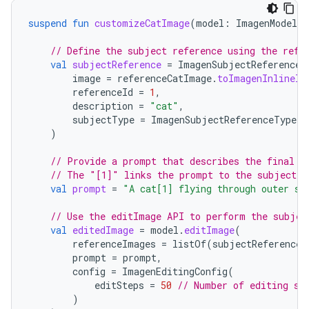
suspend
fun
customizeCatImage
(
model
:
ImagenModel
,
// Define the subject reference using the refe
val
subjectReference
=
ImagenSubjectReference
(
image
=
referenceCatImage
.
toImagenInlineIm
referenceId
=
1
,
description
=
"cat"
,
subjectType
=
ImagenSubjectReferenceType
.
A
)
// Provide a prompt that describes the final i
// The "[1]" links the prompt to the subject r
val
prompt
=
"A cat[1] flying through outer sp
// Use the editImage API to perform the subjec
val
editedImage
=
model
.
editImage
(
referenceImages
=
listOf
(
subjectReference
)
prompt
=
prompt
,
config
=
ImagenEditingConfig
(
editSteps
=
50
// Number of editing st
)