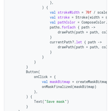
},
)
{
val
strokeWidth
=
70f
/
scale
val
stroke
=
Stroke
(
width
=
st
val
pathColor
=
ComposeColor
.
W
paths
.
forEach
{
path
-
drawPath
(
path
=
path
,
colo
}
currentPath
?.
let
{
path
-
drawPath
(
path
=
path
,
colo
}
}
}
}
Button
(
onClick
=
{
val
maskBitmap
=
createMaskBitmap
(
onMaskFinalized
(
maskBitmap
)
},
)
{
Text
(
"Save mask"
)
}