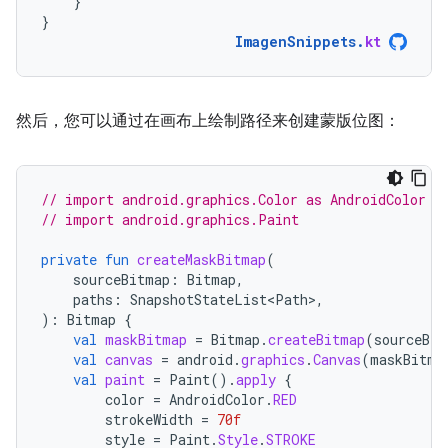
}
}
ImagenSnippets
.
kt
然后，您可以通过在画布上绘制路径来创建蒙版位图：
// import android.graphics.Color as AndroidColor
// import android.graphics.Paint
private
fun
createMaskBitmap
(
sourceBitmap
:
Bitmap
,
paths
:
SnapshotStateList<Path>
,
):
Bitmap
{
val
maskBitmap
=
Bitmap
.
createBitmap
(
sourceBit
val
canvas
=
android
.
graphics
.
Canvas
(
maskBitma
val
paint
=
Paint
().
apply
{
color
=
AndroidColor
.
RED
strokeWidth
=
70f
style
=
Paint
.
Style
.
STROKE