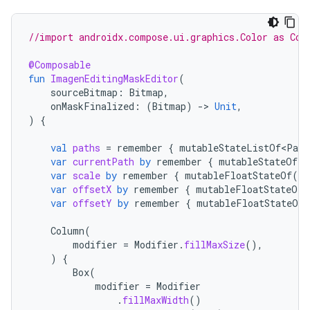
//import androidx.compose.ui.graphics.Color as Com
@Composable
fun
ImagenEditingMaskEditor
(
sourceBitmap
:
Bitmap
,
onMaskFinalized
:
(
Bitmap
)
-
>
Unit
,
)
{
val
paths
=
remember
{
mutableStateListOf<Path
var
currentPath
by
remember
{
mutableStateOf<P
var
scale
by
remember
{
mutableFloatStateOf
(
1f
var
offsetX
by
remember
{
mutableFloatStateOf
(
var
offsetY
by
remember
{
mutableFloatStateOf
(
Column
(
modifier
=
Modifier
.
fillMaxSize
(),
)
{
Box
(
modifier
=
Modifier
.
fillMaxWidth
()