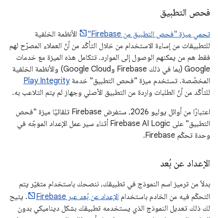
فحص التطبيق
تحمي ميزة "فحص التطبيق من Firebase"
الأنظمة الخلفية
للتطبيقات من إساءة الاستخدام من خلال التأكّد من أنّ العملاء المصرّح لهم
فقط هم من يمكنهم الوصول إلى الموارد. تتكامل هذه الميزة مع خدمات
Google (بما في ذلك Firebase وGoogle Cloud) والأنظمة الخلفية
المخصّصة. تستخدم ميزة "فحص التطبيق" خدمة
Play Integrity
للتأكّد من أنّ الطلبات واردة من التطبيق الأصلي وجهاز لم يتم التلاعب به.
اعتبارًا من أوائل يوليو 2026، ستفرض Firebase تلقائيًا ميزة "فحص
التطبيق" على Firebase AI Logic أثناء سير عمل الإعداد الموجّه في
وحدة تحكّم Firebase.
الإعداد عن بُعد
بدلاً من ترميز اسم النموذج في تطبيقك، ننصحك باستخدام متغيّر يتم
التحكّم فيه من الخادم باستخدام
الإعداد عن بُعد عبر Firebase
. يتيح
لك ذلك تعديل النموذج الذي يستخدمه تطبيقك بشكل ديناميكي بدون