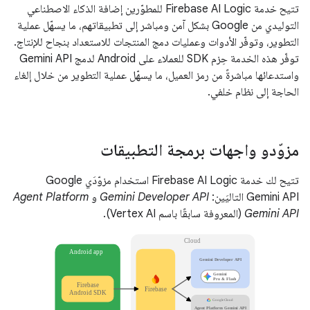
تتيح خدمة Firebase AI Logic للمطوّرين إضافة الذكاء الاصطناعي
التوليدي من Google بشكل آمن ومباشر إلى تطبيقاتهم، ما يسهّل عملية
التطوير، وتوفّر الأدوات وعمليات دمج المنتجات للاستعداد بنجاح للإنتاج.
توفّر هذه الخدمة حِزم SDK للعملاء على Android لدمج Gemini API
واستدعائها مباشرةً من رمز العميل، ما يسهّل عملية التطوير من خلال إلغاء
الحاجة إلى نظام خلفي.
مزوّدو واجهات برمجة التطبيقات
تتيح لك خدمة Firebase AI Logic استخدام مزوّدَي Google
Gemini API التاليَين:
Gemini Developer API
و
Agent Platform
Gemini API
(المعروفة سابقًا باسم Vertex AI).