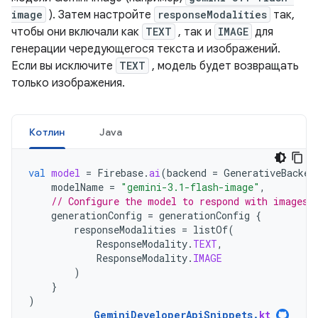
image
). Затем настройте
responseModalities
так,
чтобы они включали как
TEXT
, так и
IMAGE
для
генерации чередующегося текста и изображений.
Если вы исключите
TEXT
, модель будет возвращать
только изображения.
Котлин
Java
val
model
=
Firebase
.
ai
(
backend
=
GenerativeBacken
modelName
=
"gemini-3.1-flash-image"
,
// Configure the model to respond with images 
generationConfig
=
generationConfig
{
responseModalities
=
listOf
(
ResponseModality
.
TEXT
,
ResponseModality
.
IMAGE
)
}
)
GeminiDeveloperApiSnippets
.
kt