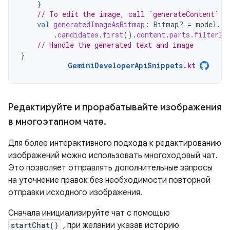
}
// To edit the image, call `generateContent` w
val
generatedImageAsBitmap
:
Bitmap? 
=
model
.
ge
.
candidates
.
first
().
content
.
parts
.
filterIs
// Handle the generated text and image
}
GeminiDeveloperApiSnippets
.
kt
Редактируйте и прорабатывайте изображения
в многоэтапном чате
.
Для более интерактивного подхода к редактированию
изображений можно использовать многоходовый чат.
Это позволяет отправлять дополнительные запросы
на уточнение правок без необходимости повторной
отправки исходного изображения.
Сначала инициализируйте чат с помощью
startChat()
, при желании указав историю