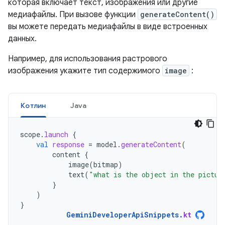
которая включает текст, изображения или другие
медиафайлы. При вызове функции
generateContent()
вы можете передать медиафайлы в виде встроенных
данных.
Например, для использования растрового
изображения укажите тип содержимого
image
:
Котлин
Java
scope
.
launch
{
val
response
=
model
.
generateContent
(
content
{
image
(
bitmap
)
text
(
"what is the object in the pictur
}
)
}
GeminiDeveloperApiSnippets
.
kt