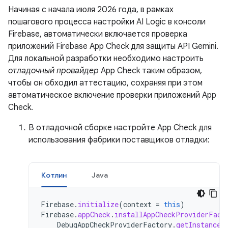
Начиная с начала июля 2026 года, в рамках
пошагового процесса настройки AI Logic в консоли
Firebase, автоматически включается проверка
приложений Firebase App Check для защиты API Gemini.
Для локальной разработки необходимо настроить
отладочный провайдер
App Check таким образом,
чтобы он обходил аттестацию, сохраняя при этом
автоматическое включение проверки приложений App
Check.
В отладочной сборке настройте App Check для
использования фабрики поставщиков отладки:
Котлин
Java
Firebase
.
initialize
(
context
=
this
)
Firebase
.
appCheck
.
installAppCheckProviderFact
DebugAppCheckProviderFactory
.
getInstance
(