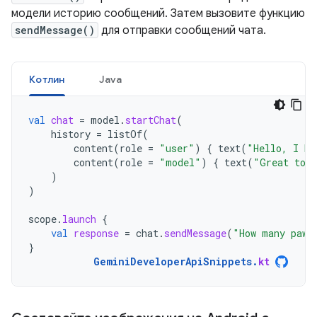
модели историю сообщений. Затем вызовите функцию
sendMessage()
для отправки сообщений чата.
Котлин
Java
val
chat
=
model
.
startChat
(
history
=
listOf
(
content
(
role
=
"user"
)
{
text
(
"Hello, I ha
content
(
role
=
"model"
)
{
text
(
"Great to m
)
)
scope
.
launch
{
val
response
=
chat
.
sendMessage
(
"How many paws
}
GeminiDeveloperApiSnippets
.
kt