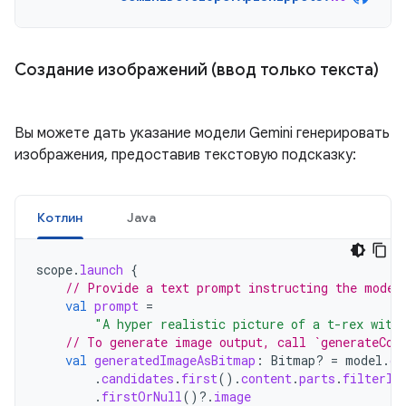
Создание изображений (ввод только текста)
Вы можете дать указание модели Gemini генерировать
изображения, предоставив текстовую подсказку:
Котлин
Java
scope
.
launch
{
// Provide a text prompt instructing the model
val
prompt
=
"A hyper realistic picture of a t-rex with
// To generate image output, call `generateCon
val
generatedImageAsBitmap
:
Bitmap? 
=
model
.
ge
.
candidates
.
first
().
content
.
parts
.
filterIs
.
firstOrNull
()
?.
image