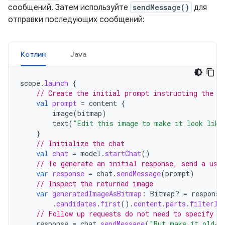
сообщений. Затем используйте
sendMessage()
для
отправки последующих сообщений:
Котлин
Java
scope
.
launch
{
// Create the initial prompt instructing the m
val
prompt
=
content
{
image
(
bitmap
)
text
(
"Edit this image to make it look like
}
// Initialize the chat
val
chat
=
model
.
startChat
()
// To generate an initial response, send a use
var
response
=
chat
.
sendMessage
(
prompt
)
// Inspect the returned image
var
generatedImageAsBitmap
:
Bitmap? 
=
response
.
candidates
.
first
().
content
.
parts
.
filterIs
// Follow up requests do not need to specify t
response
=
chat
.
sendMessage
(
"But make it old-s