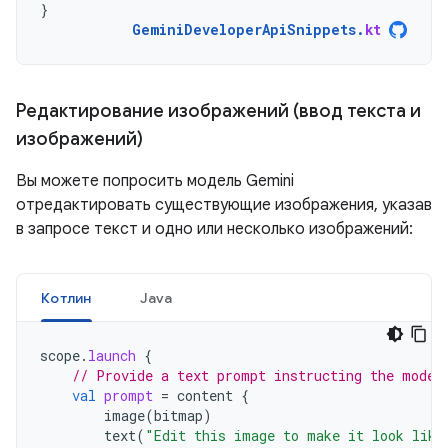
}
GeminiDeveloperApiSnippets
.
kt
Редактирование изображений (ввод текста и
изображений)
Вы можете попросить модель Gemini
отредактировать существующие изображения, указав
в запросе текст и одно или несколько изображений:
Котлин
Java
scope
.
launch
{
// Provide a text prompt instructing the model
val
prompt
=
content
{
image
(
bitmap
)
text
(
"Edit this image to make it look like