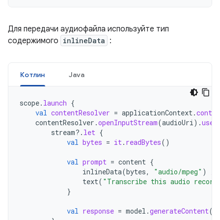
Для передачи аудиофайла используйте тип
содержимого
inlineData
:
Котлин
Java
scope
.
launch
{
val
contentResolver
=
applicationContext
.
conten
contentResolver
.
openInputStream
(
audioUri
).
use
stream
?.
let
{
val
bytes
=
it
.
readBytes
()
val
prompt
=
content
{
inlineData
(
bytes
,
"audio/mpeg"
)
//
text
(
"Transcribe this audio record
}
val
response
=
model
.
generateContent
(
p