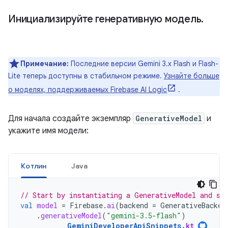
Инициализируйте генеративную модель
.
Примечание:
Последние версии Gemini 3.x Flash и Flash-
Lite теперь доступны в стабильном режиме.
Узнайте больше
о моделях, поддерживаемых Firebase AI Logic
.
Для начала создайте экземпляр
GenerativeModel
и
укажите имя модели:
Котлин
Java
// Start by instantiating a GenerativeModel and sp
val
model
=
Firebase
.
ai
(
backend
=
GenerativeBacken
.
generativeModel
(
"gemini-3.5-flash"
)
GeminiDeveloperApiSnippets
.
kt