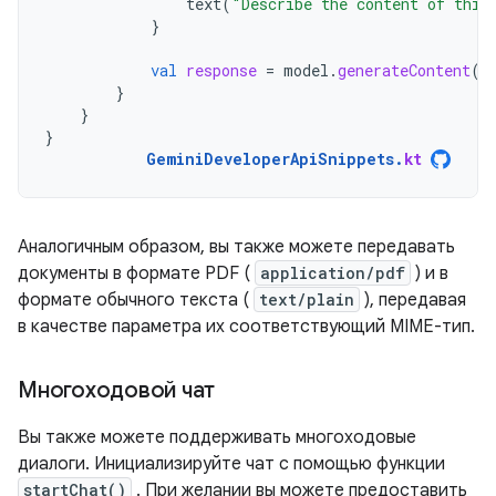
text
(
"Describe the content of this
}
val
response
=
model
.
generateContent
(
p
}
}
}
GeminiDeveloperApiSnippets
.
kt
Аналогичным образом, вы также можете передавать
документы в формате PDF (
application/pdf
) и в
формате обычного текста (
text/plain
), передавая
в качестве параметра их соответствующий MIME-тип.
Многоходовой чат
Вы также можете поддерживать многоходовые
диалоги. Инициализируйте чат с помощью функции
startChat()
. При желании вы можете предоставить