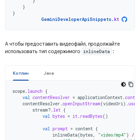
}
}
}
GeminiDeveloperApiSnippets
.
kt
А чтобы предоставить видеофайл, продолжайте
использовать тип содержимого
inlineData
:
Котлин
Java
scope
.
launch
{
val
contentResolver
=
applicationContext
.
conten
contentResolver
.
openInputStream
(
videoUri
).
use
stream
?.
let
{
val
bytes
=
it
.
readBytes
()
val
prompt
=
content
{
inlineData
(
bytes
,
"video/mp4"
)
// 