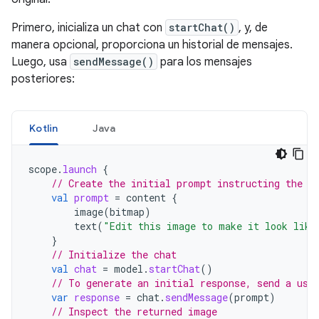
Primero, inicializa un chat con
startChat()
, y, de
manera opcional, proporciona un historial de mensajes.
Luego, usa
sendMessage()
para los mensajes
posteriores:
Kotlin
Java
scope
.
launch
{
// Create the initial prompt instructing the m
val
prompt
=
content
{
image
(
bitmap
)
text
(
"Edit this image to make it look like
}
// Initialize the chat
val
chat
=
model
.
startChat
()
// To generate an initial response, send a use
var
response
=
chat
.
sendMessage
(
prompt
)
// Inspect the returned image