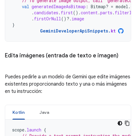
// To generate image output, call `generateCon
val
generatedImageAsBitmap
:
Bitmap? 
=
model
.
ge
.
candidates
.
first
().
content
.
parts
.
filterIs
.
firstOrNull
()
?.
image
}
GeminiDeveloperApiSnippets
.
kt
Edita imágenes (entrada de texto e imagen)
Puedes pedirle a un modelo de Gemini que edite imágenes
existentes proporcionando texto y una o más imágenes
en tu instrucción:
Kotlin
Java
scope
.
launch
{
// Provide a text prompt instructing the model