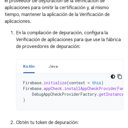
el
proveedor de depuración
de la Verificación de
aplicaciones para omitir la certificación y, al mismo
tiempo, mantener la aplicación de la Verificación de
aplicaciones.
En la compilación de depuración, configura la
Verificación de aplicaciones para que use la fábrica
de proveedores de depuración:
Kotlin
Java
Firebase
.
initialize
(
context
=
this
)
Firebase
.
appCheck
.
installAppCheckProviderFact
DebugAppCheckProviderFactory
.
getInstance
(
)
Obtén tu token de depuración: