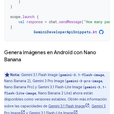
)
)
scope
.
launch
{
val
response
=
chat
.
sendMessage
(
"How many paws
}
GeminiDeveloperApiSnippets
.
kt
Genera imágenes en Android con Nano
Banana
Nota:
Gemini 3.1 Flash Image (
,
gemini-3.1-flash-image
Nano Banana 2), Gemini 3 Pro Image (
,
gemini-3-pro-image
Nano Banana Pro) y Gemini 3.1 Flash-Lite Image (
gemini-3.1-
, Nano Banana 2 Lite) ahora están
flash-lite-image
disponibles como versiones estables. Obtén más información
sobre las capacidades de
Gemini 3.1 Flash Image
,
Gemini 3
Pro Image
y
Gemini 3.1 Flash-Lite Image