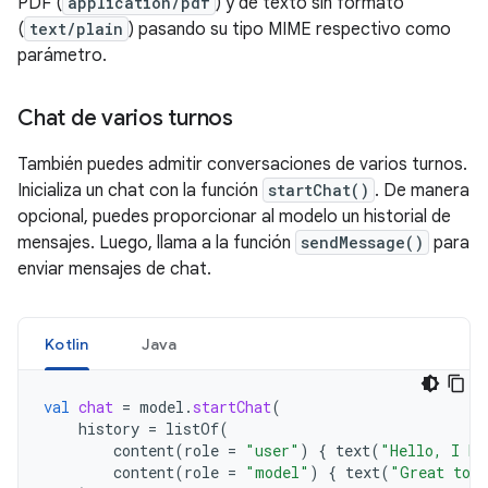
PDF (
application/pdf
) y de texto sin formato
(
text/plain
) pasando su tipo MIME respectivo como
parámetro.
Chat de varios turnos
También puedes admitir conversaciones de varios turnos.
Inicializa un chat con la función
startChat()
. De manera
opcional, puedes proporcionar al modelo un historial de
mensajes. Luego, llama a la función
sendMessage()
para
enviar mensajes de chat.
Kotlin
Java
val
chat
=
model
.
startChat
(
history
=
listOf
(
content
(
role
=
"user"
)
{
text
(
"Hello, I ha
content
(
role
=
"model"
)
{
text
(
"Great to m