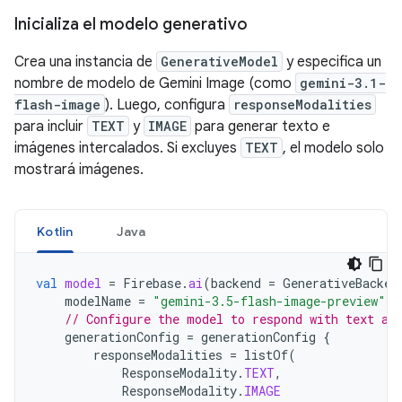
Inicializa el modelo generativo
Crea una instancia de
GenerativeModel
y especifica un
nombre de modelo de Gemini Image (como
gemini-3.1-
flash-image
). Luego, configura
responseModalities
para incluir
TEXT
y
IMAGE
para generar texto e
imágenes intercalados. Si excluyes
TEXT
, el modelo solo
mostrará imágenes.
Kotlin
Java
val
model
=
Firebase
.
ai
(
backend
=
GenerativeBacken
modelName
=
"gemini-3.5-flash-image-preview"
,
// Configure the model to respond with text an
generationConfig
=
generationConfig
{
responseModalities
=
listOf
(
ResponseModality
.
TEXT
,
ResponseModality
.
IMAGE