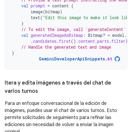
val
prompt
=
content
{
image
(
bitmap
)
text
(
"Edit this image to make it look like
}
// To edit the image, call `generateContent` w
val
generatedImageAsBitmap
:
Bitmap? 
=
model
.
ge
.
candidates
.
first
().
content
.
parts
.
filterIs
// Handle the generated text and image
}
GeminiDeveloperApiSnippets
.
kt
Itera y edita imágenes a través del chat de
varios turnos
Para un enfoque conversacional de la edición de
imágenes, puedes usar el chat de varios turnos. Esto
permite solicitudes de seguimiento para refinar las
ediciones sin necesidad de volver a enviar la imagen
original.