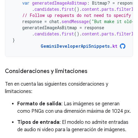
var
generatedImageAsBitmap
:
Bitmap? 
=
response
.
candidates
.
first
().
content
.
parts
.
filterIs
// Follow up requests do not need to specify t
response
=
chat
.
sendMessage
(
"But make it old-s
generatedImageAsBitmap
=
response
.
candidates
.
first
().
content
.
parts
.
filterIs
}
GeminiDeveloperApiSnippets
.
kt
Consideraciones y limitaciones
Ten en cuenta las siguientes consideraciones y
limitaciones:
Formato de salida
: Las imágenes se generan
como PNGs con una dimensión máxima de 1024 px.
Tipos de entrada
: El modelo no admite entradas
de audio ni video para la generación de imágenes.