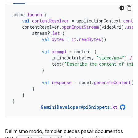
scope
.
launch
{
val
contentResolver
=
applicationContext
.
conten
contentResolver
.
openInputStream
(
videoUri
).
use
stream
?.
let
{
val
bytes
=
it
.
readBytes
()
val
prompt
=
content
{
inlineData
(
bytes
,
"video/mp4"
)
// 
text
(
"Describe the content of this
}
val
response
=
model
.
generateContent
(
p
}
}
}
GeminiDeveloperApiSnippets
.
kt
Del mismo modo, también puedes pasar documentos