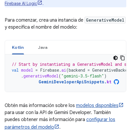
Firebase AI Logic
.
Para comenzar, crea una instancia de
GenerativeModel
y especifica el nombre del modelo:
Kotlin
Java
// Start by instantiating a GenerativeModel and sp
val
model
=
Firebase
.
ai
(
backend
=
GenerativeBacken
.
generativeModel
(
"gemini-3.5-flash"
)
GeminiDeveloperApiSnippets
.
kt
Obtén más información sobre los
modelos disponibles
para usar con la API de Gemini Developer. También
puedes obtener más información para
configurar los
parámetros del modelo
.