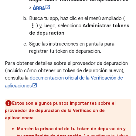
>
Apps
.
Busca tu app, haz clic en el menú ampliado (
more_vert
) y, luego, selecciona
Administrar tokens
de depuración
.
Sigue las instrucciones en pantalla para
registrar tu token de depuración.
Para obtener detalles sobre el proveedor de depuración
(incluido cómo obtener un token de depuración nuevo),
consulta la
documentación oficial de la Verificación de
aplicaciones
.
Estos son algunos puntos importantes sobre el
proveedor de depuración de la Verificación de
aplicaciones:
Mantén la privacidad de tu token de depuración y
tu compilación de depuración.
No confirmes tu token