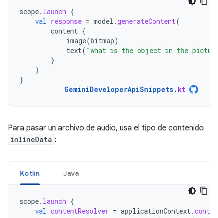
scope
.
launch
{
val
response
=
model
.
generateContent
(
content
{
image
(
bitmap
)
text
(
"what is the object in the pictur
}
)
}
GeminiDeveloperApiSnippets
.
kt
Para pasar un archivo de audio, usa el tipo de contenido
inlineData
:
Kotlin
Java
scope
.
launch
{
val
contentResolver
=
applicationContext
.
conten