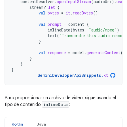
contentResolver
.
openInputStream
(
audioUri
).
use
stream
?.
let
{
val
bytes
=
it
.
readBytes
()
val
prompt
=
content
{
inlineData
(
bytes
,
"audio/mpeg"
)
//
text
(
"Transcribe this audio record
}
val
response
=
model
.
generateContent
(
p
}
}
}
GeminiDeveloperApiSnippets
.
kt
Para proporcionar un archivo de video, sigue usando el
tipo de contenido
inlineData
:
Kotlin
Java