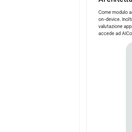
Come modulo a li
on-device. Inolt
valutazione appr
accede ad AICo