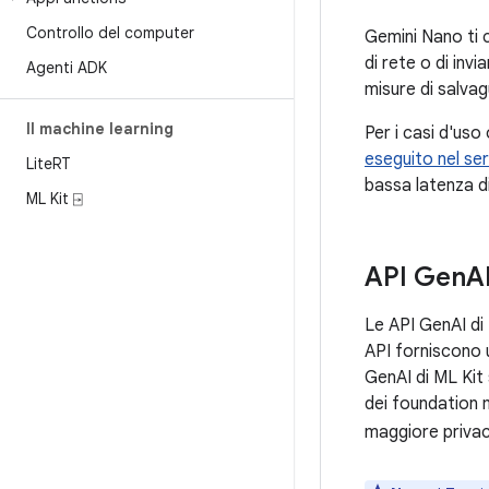
Controllo del computer
Gemini Nano ti 
di rete o di invi
Agenti ADK
misure di salvag
Il machine learning
Per i casi d'uso
eseguito nel ser
Lite
RT
bassa latenza d
ML Kit ⍈
API Gen
A
Le API GenAI di 
API forniscono u
GenAI di ML Kit
dei foundation m
maggiore privac