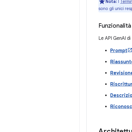
Nota:
I
Termin
sono gli unici res
Funzionalità 
Le API GenAI di 
Prompt
Riassunt
Revision
Riscrittu
Descrizi
Riconosc
Architett