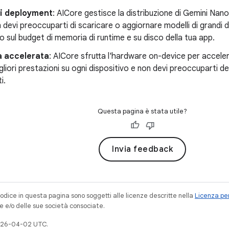
di deployment
: AICore gestisce la distribuzione di Gemini Nan
n devi preoccuparti di scaricare o aggiornare modelli di grandi d
to sul budget di memoria di runtime e su disco della tua app.
a accelerata
: AICore sfrutta l'hardware on-device per acceler
igliori prestazioni su ogni dispositivo e non devi preoccuparti 
i.
Questa pagina è stata utile?
Invia feedback
codice in questa pagina sono soggetti alle licenze descritte nella
Licenza per
e e/o delle sue società consociate.
026-04-02 UTC.