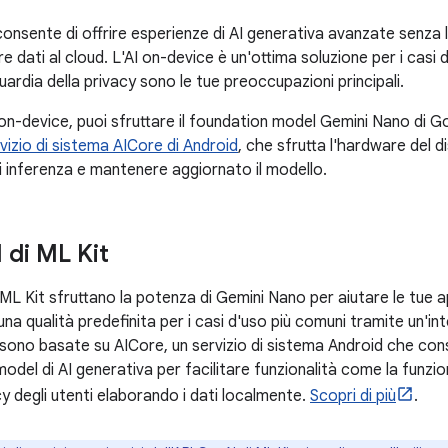
consente di offrire esperienze di AI generativa avanzate senza 
are dati al cloud. L'AI on-device è un'ottima soluzione per i casi d
uardia della privacy sono le tue preoccupazioni principali.
 on-device, puoi sfruttare il foundation model Gemini Nano di 
vizio di sistema AICore di Android
, che sfrutta l'hardware del d
i inferenza e mantenere aggiornato il modello.
I di ML Kit
ML Kit sfruttano la potenza di Gemini Nano per aiutare le tue a
na qualità predefinita per i casi d'uso più comuni tramite un'inte
 sono basate su AICore, un servizio di sistema Android che co
odel di AI generativa per facilitare funzionalità come la funzi
y degli utenti elaborando i dati localmente.
Scopri di più
.