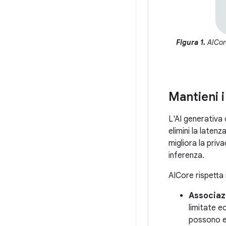
Figura 1.
AICore
Mantieni i
L'AI generativa
elimini la laten
migliora la priva
inferenza.
AICore rispetta i
Associazi
limitate e
possono e