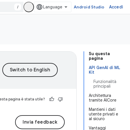
/
Android Studio
Accedi
Su questa
pagina
API GenAI di ML
Kit
Funzionalità
principali
Architettura
sta pagina è stata utile?
tramite AICore
Mantieni i dati
utente privati e
al sicuro
Invia feedback
Vantaggi