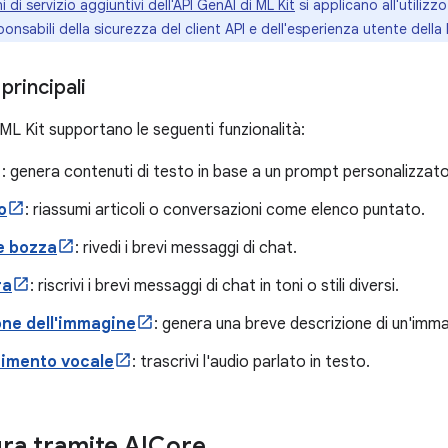
i di servizio aggiuntivi dell'API GenAI di ML Kit
si applicano all'utilizzo
ponsabili della sicurezza del client API e dell'esperienza utente della
principali
ML Kit supportano le seguenti funzionalità:
: genera contenuti di testo in base a un prompt personalizzato
o
: riassumi articoli o conversazioni come elenco puntato.
e bozza
: rivedi i brevi messaggi di chat.
ra
: riscrivi i brevi messaggi di chat in toni o stili diversi.
one dell'immagine
: genera una breve descrizione di un'imma
imento vocale
: trascrivi l'audio parlato in testo.
ura tramite AICore