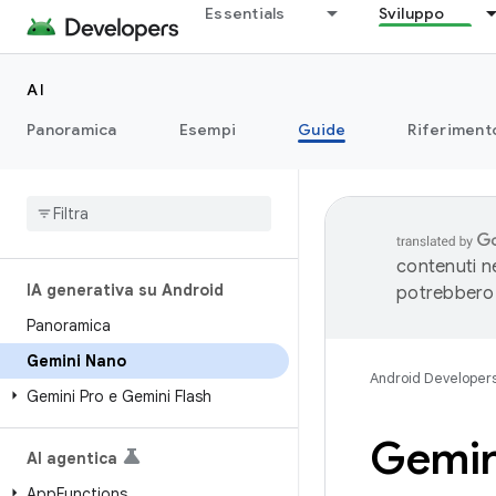
Essentials
Sviluppo
AI
Panoramica
Esempi
Guide
Riferiment
contenuti ne
IA generativa su Android
potrebbero 
Panoramica
Gemini Nano
Android Developer
Gemini Pro e Gemini Flash
Gemin
AI agentica
App
Functions