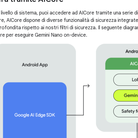
vello di sistema, puoi accedere ad AICore tramite una serie di 
re, AICore dispone di diverse funzionalità di sicurezza integra
ofondita rispetto ai nostri filtri di sicurezza. Il seguente diag
re per eseguire Gemini Nano on-device.