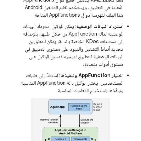
ملف مخطط XML يتضمّن جميع دوال AppFunctions
المُعلَنة في التطبيق. ويستخدم نظام التشغيل Android
هذا الملف لفهرسة دوال AppFunctions المتاحة.
استرداد البيانات الوصفية
: يمكن للوكيل استرداد البيانات
الوصفية لدالة AppFunction من خلال طلبها. بالإضافة
إلى مستندات KDoc الخاصة بالدالة، يمكن للمطوّرين
تحديد أنماط التشغيل والقيود على مستوى التطبيق في
البيانات الوصفية للتطبيق لتوجيه تنسيق الوكيل على
مستوى أدوات متعددة.
اختيار AppFunction وتنفيذها
: استنادًا إلى طلبات
المستخدمين، يختار الوكيل دالة AppFunction المناسبة
وينفّذها باستخدام المَعلمات المناسبة.