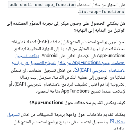
على الجهاز من خلال استدعاء
adb shell cmd app_function
.
list-app-functions
هل يمكنني الحصول على وصول مبكر إلى تجربة المطوّر المستندة إلى
الوكيل من البداية إلى النهاية؟
نحن نجري برنامج استخدام المنتج قبل إطلاقه (EAP) لإعداد تطبيقات
محدّدة لاختبار تجربة المطوّر من البداية إلى النهاية المطلوبة لإطلاق
AppFunctions في الإصدار العلني على Android.
يمكنك تسجيل
اهتمامك بدمج AppFunctions من خلال نموذج التسجيل في برنامج
الاستخدام التجريبي (EAP)
. من خلال تسجيل اهتمامك، لن تتمكّن
تلقائيًا من الوصول إلى عملية التكامل الكاملة. سنرسل إليك رسالة
إلكترونية إذا تم اختيار تطبيقك لبرنامج الاستخدام التجريبي (EAP)، أو
لإعلامك عندما تصبح AppFunctions متاحة للجميع.
كيف يمكنني تقديم ملاحظات حول AppFunctions؟
يمكنك تقديم ملاحظات حول واجهة برمجة التطبيقات من خلال
تسجيل
مشكلة
و تسجيل اهتمامك في نموذج برنامج استخدام المنتج قبل
إطلاقه.