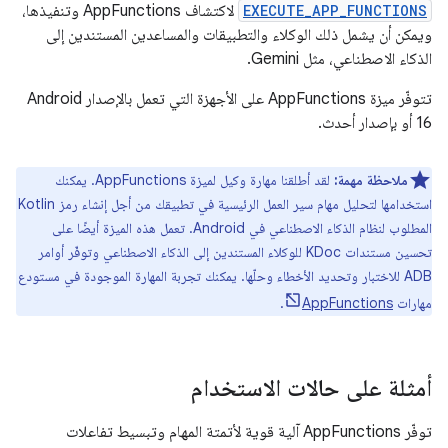
EXECUTE_APP_FUNCTIONS
لاكتشاف AppFunctions وتنفيذها،
ويمكن أن يشمل ذلك الوكلاء والتطبيقات والمساعدين المستندين إلى
الذكاء الاصطناعي، مثل Gemini.
تتوفّر ميزة AppFunctions على الأجهزة التي تعمل بالإصدار Android
16 أو بإصدار أحدث.
ملاحظة مهمة:
لقد أطلقنا مهارة وكيل لميزة AppFunctions. يمكنك
استخدامها لتحليل مهام سير العمل الرئيسية في تطبيقك من أجل إنشاء رمز Kotlin
المطلوب لنظام الذكاء الاصطناعي في Android. تعمل هذه الميزة أيضًا على
تحسين مستندات KDoc للوكلاء المستندين إلى الذكاء الاصطناعي وتوفّر أوامر
ADB للاختبار وتحديد الأخطاء وحلّها. يمكنك تجربة المهارة الموجودة في مستودع
مهارات
AppFunctions
.
أمثلة على حالات الاستخدام
توفّر AppFunctions آلية قوية لأتمتة المهام وتبسيط تفاعلات