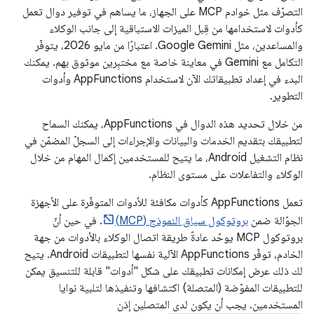
التصرّف مثل خوادم MCP على الجهاز، ما يساهم في توفير دوال تعمل
كأدوات لاستخدامها من قِبل الميزات الاستباقية إلى جانب الوكلاء
والمساعدين، مثل Google Gemini. اعتبارًا من مايو 2026، يتوفّر
التكامل مع Gemini في معاينة خاصة مع مختبِرين موثوق بهم. يمكنك
البدء في إعداد تطبيقاتك الآن لاستخدام AppFunctions وأدوات
التطوير.
من خلال تحديد هذه الدوال في AppFunctions، يمكنك السماح
لتطبيقك بتقديم الخدمات والبيانات والإجراءات إلى السجلّ المضمّن في
نظام التشغيل Android، ما يتيح للمستخدمين إكمال المهام من خلال
الوكلاء والتفاعلات على مستوى النظام.
تعمل AppFunctions كأدوات مكافئة للأدوات المتوفّرة على الأجهزة
الجوّالة ضمن
بروتوكول سياق النموذج (MCP)
. في حين أنّ
بروتوكول MCP يوحّد عادةً طريقة اتصال الوكلاء بالأدوات من جهة
الخادم، توفّر AppFunctions الآلية نفسها لتطبيقات Android. يتيح
لك ذلك عرض إمكانات تطبيقك على شكل "أدوات" قابلة للتنسيق يمكن
للتطبيقات المفوّضة (المتصلة) اكتشافها وتنفيذها لتلبية نوايا
المستخدمين. يجب أن يكون لدى المتصلين إذن