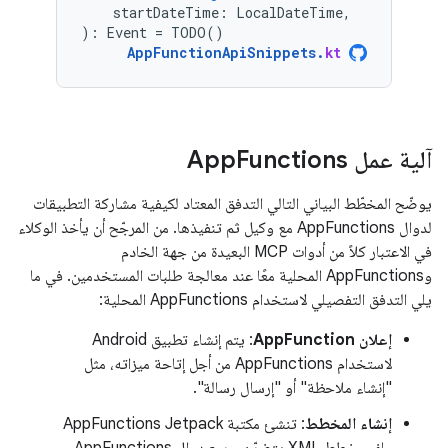
startDateTime
:
LocalDateTime
,
):
Event
=
TODO
()
AppFunctionApiSnippets
.
kt
آلية عمل App
Functions
يوضّح المخطّط البياني التالي التدفق المعتاد لكيفية مشاركة التطبيقات
لدوال AppFunctions مع وكيل ثم تنفيذها. من المرجّح أن يأخذ الوكلاء
في الاعتبار كلاً من أدوات MCP البعيدة من جهة الخادم
وAppFunctions المحلية معًا عند معالجة طلبات المستخدمين. في ما
يلي التدفق التفصيلي لاستخدام AppFunctions المحلية:
إعلان AppFunction
: يتم إنشاء تطبيق Android
لاستخدام AppFunctions من أجل إتاحة ميزاته، مثل
"إنشاء ملاحظة" أو "إرسال رسالة".
إنشاء المخطط
: تنشئ مكتبة AppFunctions Jetpack