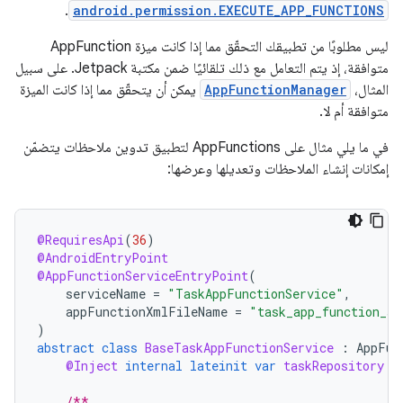
.
android.permission.EXECUTE_APP_FUNCTIONS
ليس مطلوبًا من تطبيقك التحقّق مما إذا كانت ميزة AppFunction
متوافقة، إذ يتم التعامل مع ذلك تلقائيًا ضمن مكتبة Jetpack. على سبيل
المثال،
AppFunctionManager
يمكن أن يتحقّق مما إذا كانت الميزة
متوافقة أم لا.
في ما يلي مثال على AppFunctions لتطبيق تدوين ملاحظات يتضمّن
إمكانات إنشاء الملاحظات وتعديلها وعرضها:
@RequiresApi
(
36
)
@AndroidEntryPoint
@AppFunctionServiceEntryPoint
(
serviceName
=
"TaskAppFunctionService"
,
appFunctionXmlFileName
=
"task_app_function_se
)
abstract
class
BaseTaskAppFunctionService
:
AppFun
@Inject
internal
lateinit
var
taskRepository
:
/**