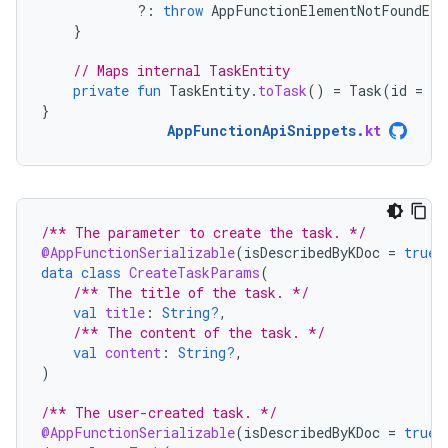
?:
throw
AppFunctionElementNotFoundExc
}
// Maps internal TaskEntity
private
fun
TaskEntity
.
toTask
()
=
Task
(
id
=
id
}
AppFunctionApiSnippets
.
kt
/** The parameter to create the task. */
@AppFunctionSerializable
(
isDescribedByKDoc
=
true
)
data
class
CreateTaskParams
(
/** The title of the task. */
val
title
:
String?
,
/** The content of the task. */
val
content
:
String?
,
)
/** The user-created task. */
@AppFunctionSerializable
(
isDescribedByKDoc
=
true
)