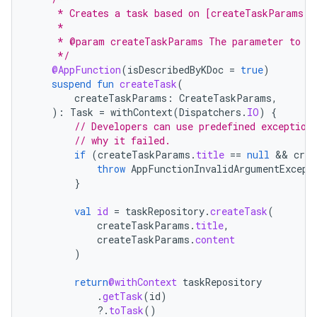
     * Creates a task based on [createTaskParams].
     *
     * @param createTaskParams The parameter to de
     */
@AppFunction
(
isDescribedByKDoc
=
true
)
suspend
fun
createTask
(
createTaskParams
:
CreateTaskParams
,
):
Task
=
withContext
(
Dispatchers
.
IO
)
{
// Developers can use predefined exception
// why it failed.
if
(
createTaskParams
.
title
==
null
 && 
crea
throw
AppFunctionInvalidArgumentExcept
}
val
id
=
taskRepository
.
createTask
(
createTaskParams
.
title
,
createTaskParams
.
content
)
return
@withContext
taskRepository
.
getTask
(
id
)
?.
toTask
()