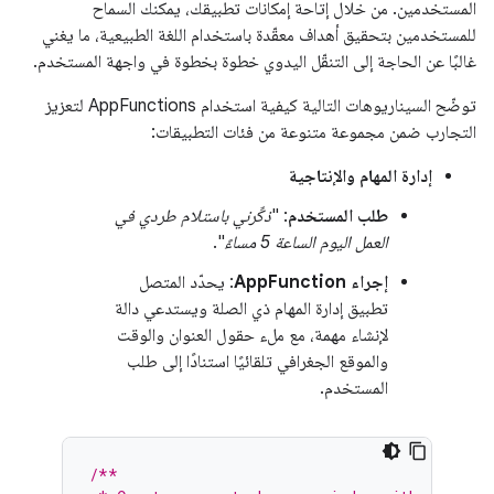
المستخدمين. من خلال إتاحة إمكانات تطبيقك، يمكنك السماح
للمستخدمين بتحقيق أهداف معقّدة باستخدام اللغة الطبيعية، ما يغني
غالبًا عن الحاجة إلى التنقّل اليدوي خطوة بخطوة في واجهة المستخدم.
توضّح السيناريوهات التالية كيفية استخدام AppFunctions لتعزيز
التجارب ضمن مجموعة متنوعة من فئات التطبيقات:
إدارة المهام والإنتاجية
طلب المستخدم
: "
ذكِّرني باستلام طردي في
العمل اليوم الساعة 5 مساءً
".
إجراء AppFunction
: يحدّد المتصل
تطبيق إدارة المهام ذي الصلة ويستدعي دالة
لإنشاء مهمة، مع ملء حقول العنوان والوقت
والموقع الجغرافي تلقائيًا استنادًا إلى طلب
المستخدم.
/**