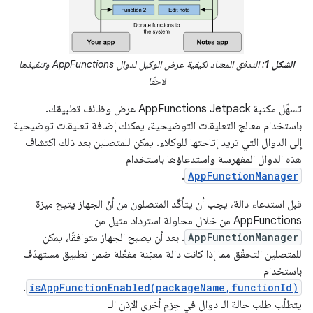
الشكل 1
: التدفق المعتاد لكيفية عرض الوكيل لدوال AppFunctions وتنفيذها
لاحقًا
تسهّل مكتبة AppFunctions Jetpack عرض وظائف تطبيقك.
باستخدام معالج التعليقات التوضيحية، يمكنك إضافة تعليقات توضيحية
إلى الدوال التي تريد إتاحتها للوكلاء. يمكن للمتصلين بعد ذلك اكتشاف
هذه الدوال المفهرسة واستدعاؤها باستخدام
.
AppFunctionManager
قبل استدعاء دالة، يجب أن يتأكّد المتصلون من أنّ الجهاز يتيح ميزة
AppFunctions من خلال محاولة استرداد مثيل من
AppFunctionManager
. بعد أن يصبح الجهاز متوافقًا، يمكن
للمتصلين التحقّق مما إذا كانت دالة معيّنة مفعّلة ضمن تطبيق مستهدَف
باستخدام
.
isAppFunctionEnabled(packageName,functionId)
يتطلّب طلب حالة الـ دوال في حِزم أخرى الإذن الـ