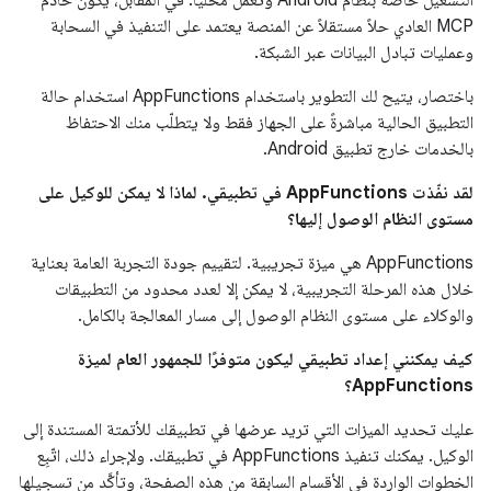
MCP العادي حلاً مستقلاً عن المنصة يعتمد على التنفيذ في السحابة
وعمليات تبادل البيانات عبر الشبكة.
باختصار، يتيح لك التطوير باستخدام AppFunctions استخدام حالة
التطبيق الحالية مباشرةً على الجهاز فقط ولا يتطلّب منك الاحتفاظ
بالخدمات خارج تطبيق Android.
لقد نفّذت AppFunctions في تطبيقي. لماذا لا يمكن للوكيل على
مستوى النظام الوصول إليها؟
‫AppFunctions هي ميزة تجريبية. لتقييم جودة التجربة العامة بعناية
خلال هذه المرحلة التجريبية، لا يمكن إلا لعدد محدود من التطبيقات
والوكلاء على مستوى النظام الوصول إلى مسار المعالجة بالكامل.
كيف يمكنني إعداد تطبيقي ليكون متوفرًا للجمهور العام لميزة
AppFunctions؟
عليك تحديد الميزات التي تريد عرضها في تطبيقك للأتمتة المستندة إلى
الوكيل. يمكنك تنفيذ AppFunctions في تطبيقك. ولإجراء ذلك، اتّبِع
الخطوات الواردة في الأقسام السابقة من هذه الصفحة، وتأكَّد من تسجيلها