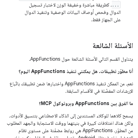
...
، كطريقة مباشرة وخفيفة الوزن لاختبار تسجيل
الدوال وفحص أوصاف البيانات الوصفية وتنفيذ الدوال
على الجهاز فقط.
الأسئلة الشائعة
يتناول القسم التالي الأسئلة الشائعة حول AppFunctions.
أنا مطوّر تطبيقات. هل يمكنني تنفيذ AppFunctions اليوم؟
نعم، من الممكن تنفيذ AppFunctions واختبارها ضمن تطبيقك باتّباع
الإرشادات المفصّلة في الأقسام السابقة.
ما الفرق بين AppFunctions وبروتوكول MCP؟
يسمح كلاهما للوكلاء المستندين إلى الذكاء الاصطناعي بتنسيق الأدوات،
ولكن هناك اختلافات كبيرة في بنيتهما ووقت الاستجابة والجهد المطلوب
من المطوّر. ‫AppFunctions هي روابط مضمّنة على مستوى نظام
التشغيل خاصة بنظام Android وتعمل محليًا. في المقابل، يكون خادم