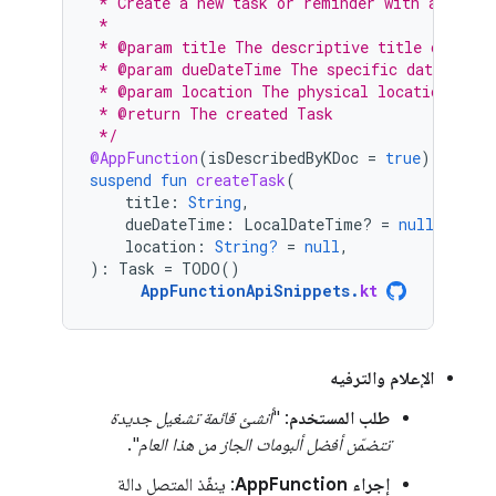
 * Create a new task or reminder with a title
 *
 * @param title The descriptive title of the 
 * @param dueDateTime The specific date and t
 * @param location The physical location asso
 * @return The created Task
 */
@AppFunction
(
isDescribedByKDoc
=
true
)
suspend
fun
createTask
(
title
:
String
,
dueDateTime
:
LocalDateTime? 
=
null
,
location
:
String?
=
null
,
):
Task
=
TODO
()
AppFunctionApiSnippets
.
kt
الإعلام والترفيه
طلب المستخدم
: "
أنشئ قائمة تشغيل جديدة
تتضمّن أفضل ألبومات الجاز من هذا العام
".
إجراء AppFunction
: ينفّذ المتصل دالة