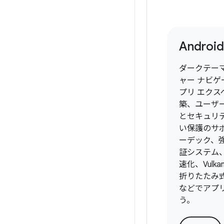
Android
ダークテー
ャー ナビ
プリ エクス
築、ユーザ
とセキュリ
い保護のサ
ーデック、
証システム
速化、Vulkan 
折りたたみ
などでアプ
う。