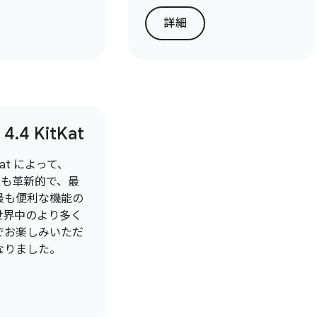
詳細
 4
.
4 Kit
Kat
itKat によって、
 の最も革新的で、最
最も便利な機能の
世界中のより多く
でお楽しみいただ
なりました。