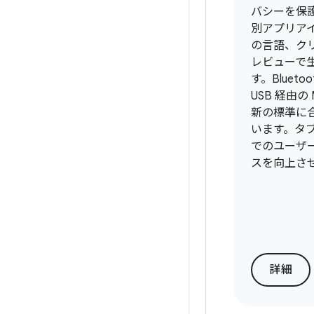
バシーを保
別アプリア
の言語、ク
レビューで
す。Bluetoot
USB 経由の 
新の標準に
います。タ
でのユーザ
スを向上さ
詳細