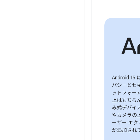
Android 
バシーとセ
ットフォー
上はもちろ
み式デバイ
やカメラの
ーザー エ
が追加され